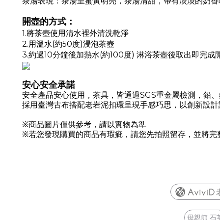
茶湯表現：茶湯呈蜜黃明亮，茶湯清甜，帶有淡淡的奶香
開壺的方式：
1.將茶壺使用清水裡外清洗乾淨
2.用溫水(約50度)浸泡茶壺
3.約過10分鐘後加熱水(約100度) 淋浴茶壺後取出即完
安心安全承諾
安全產品安心使用，茶具，皆通過
SGS
重金屬檢測，鉛、
採用臺灣古布搭配老岩泥扣環呈現手感巧思，以創新設計
※商品圖片僅供參考，請以實物為準
※若您發現購買的商品有瑕疵，請您先拍照留存，並將完
母親節 石