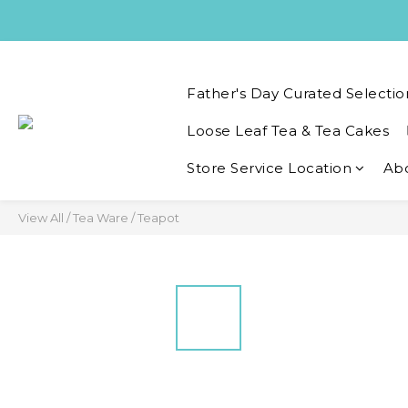
Father's Day Curated Selectio
Loose Leaf Tea & Tea Cakes
Store Service Location
Ab
View All
/
Tea Ware
/
Teapot