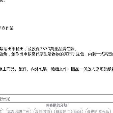
味。
成開壺作業
鎘溶出未檢出
，並
投保
3370
萬產品責任險。
語彙，創作出承載當代茶生活器物的實用手提包，
內裝一式高壺
整主商品、配件、內外包裝、隨機文件、贈品一併放入原宅配紙箱
老岩泥
你喜歡的分類
英
高壺 精湛工藝
高壺 茶海
母親節 手沖咖啡
母親節 陶作坊