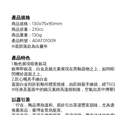
產品規格
商品規格：130x75x90mm
商品容量：210cc
商品重量：130g
產品料號：A0AT01009
※底部落款為出廠年
產品特色
1.
釉色展現暗夜銀花
銀華即銀花，白金及鐵元素展現在黑釉器物之上，如同暗
閃爍於器面之上。
2.
匠心獨具手繪白金
蓋面白金則於彩釉坯體窯燒後，由匠師親手繪就，經
750
※坯身及蓋面中的鐵元素經高溫燒制後，空氣自其中擠壓
以器引茶
「佇在」陶品導熱溫和。易於引出茶湯豐富韻味，尤為適
推薦茶品：臺灣金萱烏龍茶。