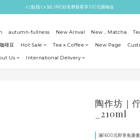
👉點我👈 加LINE好友🎁新客享100元購物金
n
autumn-fullness
New Arrival
New．Matcha
Te
咖啡豆
Hot Sale
Tea x Coffee
New Page
Cust
out Us
International Delivery
陶作坊｜
_210ml
滿1600元即享免運優惠