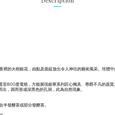
Description
夜裡的火樹銀花，由點及面綻放出令人神往的藝術風采。坯體中
度至
800
度電燒，方能展現銀華系列匠心獨具、尊爵不凡的器質
而出，因而形成深黑色的孔洞，此為自然現象。
合半發酵茶或部分發酵茶。