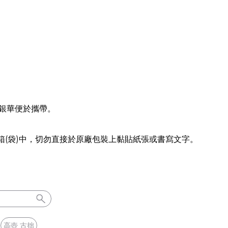
銀華便於攜帶。
(袋)中，切勿直接於原廠包裝上黏貼紙張或書寫文字。
高壺 古拙