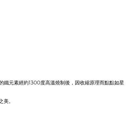
的鐵元素經約
1300
度高溫燒制後，因收縮原理而點點如星
之美。