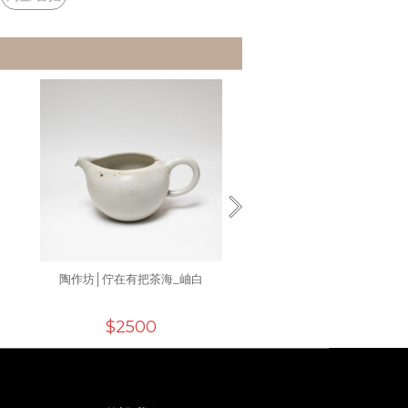
陶作坊│佇在有把茶海_岫白
陶作坊│佇在_沏方厚茶盤(拓黑
白)
$2500
$5800