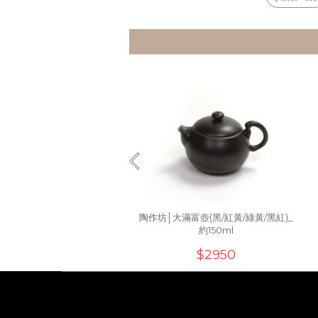
陶作坊│大滿富壺(黑/紅黃/綠黃/黑紅)_
約150ml
$2950