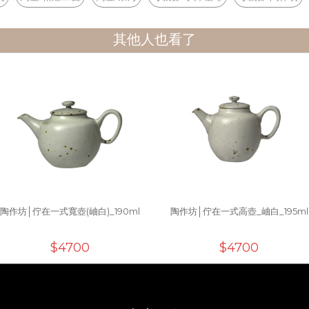
其他人也看了
陶作坊│佇在一式寬壺(岫白)_190ml
陶作坊│佇在一式高壺_岫白_195ml
$4700
$4700