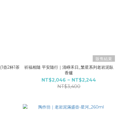
販售結束
1壺2杯1茶
祈福相隨 平安隨行｜清崢禾日_繁星系列老岩泥臥
香爐
NT$2,046 ~ NT$2,244
NT$3,400