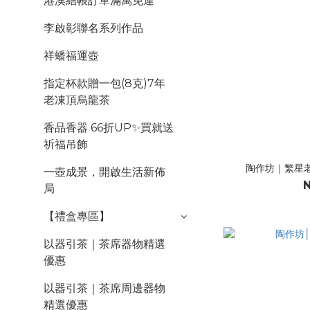
港澳結帳訂單滿萬免運
李啟彰聯名系列作品
祥蟠福運壺
指定杯款贈一包(8克)7年
老凍頂烏龍茶
香品香器 66折UP✨買就送
祈福吊飾
陶作坊｜繁星老
一壺成景，開啟生活新佈
N
局
【禮盒專區】
以器引茶｜茶席器物精選
優惠
以器引茶｜茶席周邊器物
精選優惠