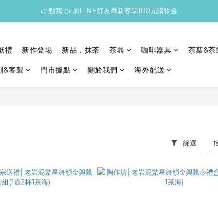
👉點我👈 加LINE好友🎁新客享100元購物金
獻禮
新作登場
新品．抹茶
茶器
咖啡器具
茶葉&茶
刻&客製
門市據點
關於我們
海外配送
篩選