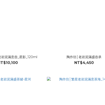
岩泥滿意壺_星影_120ml
陶作坊│老岩泥滿盛壺承
T$10,100
NT$4,450