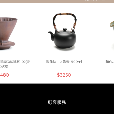
泥流轉360濾杯_02(炎
陶作坊｜大泡壺_900ml
陶作
)5次燒
3480
$3250
顧客服務