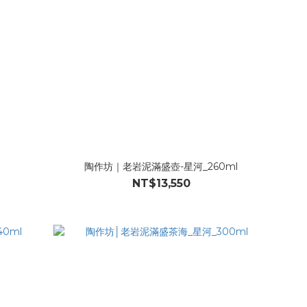
陶作坊｜老岩泥滿盛壺-星河_260ml
NT$13,550