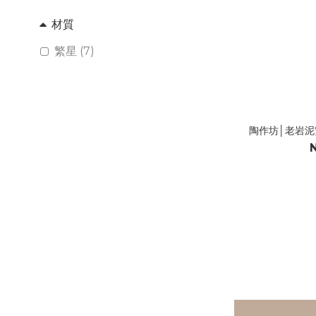
材質
繁星 (7)
陶作坊│老岩泥