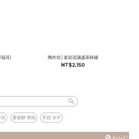
福耳)
陶作坊│老岩泥滿盛茶杯罐
NT$2,150
作坊
重發酵 導熱
手捏 水平