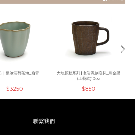
坊｜懷汝清荷茶海_粉青
大地脈動系列 | 老岩泥刻痕杯_烏金黑
A
(工藝款)10oz
$3250
$850
聯繫我們