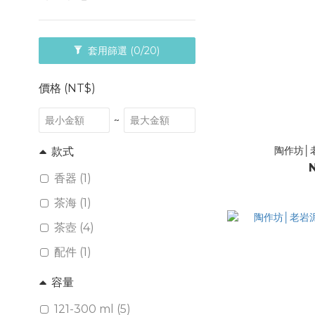
套用篩選
(0/20)
價格 (NT$)
~
陶作坊│
款式
香器 (1)
茶海 (1)
茶壺 (4)
配件 (1)
容量
121-300 ml (5)