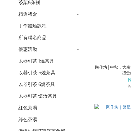
茶葉&茶餅
精選禮盒
手作體驗課程
所有聯名商品
優惠活動
以器引茶 1燒茶具
陶作坊│中秋．大宗
以器引茶 3燒茶具
禮盒
N
以器引茶 6燒茶具
N
以器引茶 懷汝茶具
紅色茶湯
綠色茶湯