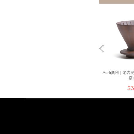
Aurli奧利｜老岩
焱
$