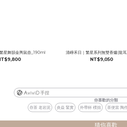
繁星舞韻金輿鼠壺_190ml
清崢禾日｜繁星系列無雙香爐(龍耳/
NT$9,800
NT$9,050
手捏
你喜歡的分類
存茶 老岩泥
炎焱 緊實
外帶杯 樸拙
茶便當 陶
猜你喜歡