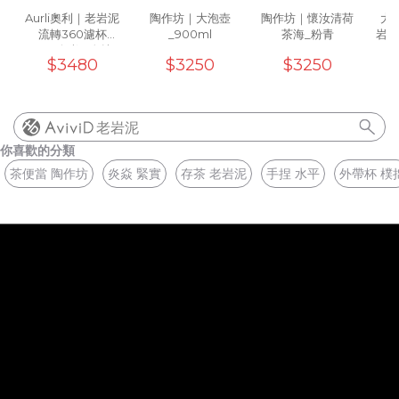
Aurli奧利｜老岩泥
陶作坊｜大泡壺
陶作坊｜懷汝清荷
大地
流轉360濾杯
_900ml
茶海_粉青
岩泥
_02(炎焱)5次燒
(
$3480
$3250
$3250
老岩泥
你喜歡的分類
茶便當 陶作坊
炎焱 緊實
存茶 老岩泥
手捏 水平
外帶杯 樸