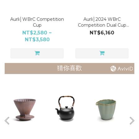
Aurli│WBrC Competition
Aurli│2024 WBrC
Cup
Competition Dual Cup
set
NT$2,580 ~
NT$6,160
NT$3,580
猜你喜歡