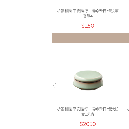
祈福相隨 平安隨行｜清峥禾日 懷汝薰
香碟4
$250
祈福相隨 平安隨行｜清崢禾日 懷汝粉
盒_天青
$2050