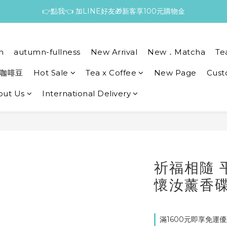
👉點我👈 加LINE好友🎁新客享100元購物金
n
autumn-fullness
New Arrival
New．Matcha
Te
咖啡豆
Hot Sale
Tea x Coffee
New Page
Cust
out Us
International Delivery
祈福相隨 
懷汝薰香碟
滿1600元即享免運優惠