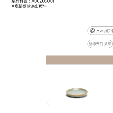
產品料號：
A06Z05001
※底部落款為出廠年
清崢禾日 繁星