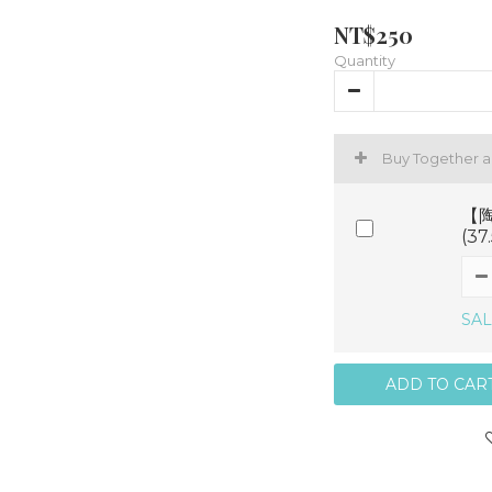
NT$250
Quantity
Buy Together 
【陶
(3
SAL
ADD TO CAR