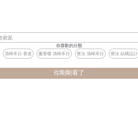
老岩泥
你喜歡的分類
清崢禾日 香道
薰香碟 清崢禾日
懷汝 清崢禾日
懷汝 結構設計
你剛剛看了