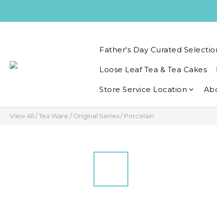
Father's Day Curated Selectio
Loose Leaf Tea & Tea Cakes
Store Service Location
Ab
View All
/
Tea Ware
/
Original Series
/
Porcelain