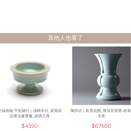
其他人也看了
祈福相隨 平安隨行｜清崢禾日_新唐高
陶作坊｜富貴花開_懷汝官窯尊-粉青
足懷汝篆香爐_經典天青
天青
$4550
$67650