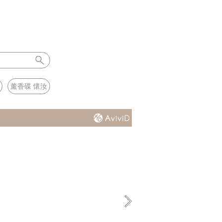
薰香碟 懷汝