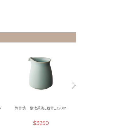
/
陶作坊｜懷汝茶海_粉青_320ml
陶作坊│懷汝丙午馬年壺_
$3250
$8500