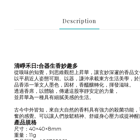
Description
清崢禾日
:
合器生香妙趣多
從嗅味的知覺，到思維觀想上昇華，讓玄妙深邃的香品文
以平易近人姿態可期。以器，謙沖承載東方生活美學，於
品香添一筆文人墨色，因材，香醞釀轉化，揮發滋味。
透過香席，以體驗，傳遞這股寧靜安定的力量，
並昇華為一種具有細膩美感的生活。
古今中外皆知，來自大自然的香料具有強力的殺菌功能，
奮的感覺。可以讓人們放鬆精神、舒緩身心壓力或提神醒
產品規格
尺寸：
40
×
40
×
8
mm
重量：
11g