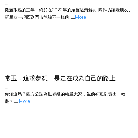
⎯
挺過艱難的三年，終於在2022年的尾聲逐漸解封 陶作坊讓老朋友、
新朋友一起回到門市體驗不一樣的......
More
常玉．追求夢想，是走在成為自己的路上
⎯
你知道嗎？西方公認為世界級的繪畫大家，生前卻難以賣出一幅
畫？......
More