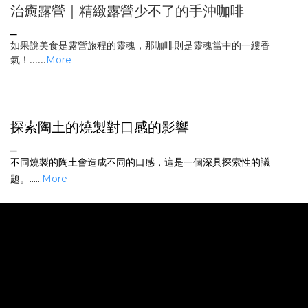
治癒露營｜精緻露營少不了的手沖咖啡
⎯
如果說美食是露營旅程的靈魂，那咖啡則是靈魂當中的一縷香
氣！
......
More
探索陶土的燒製對口感的影響
⎯
不同燒製的陶土會造成不同的口感，這是一個深具探索性的議
題。
......
More