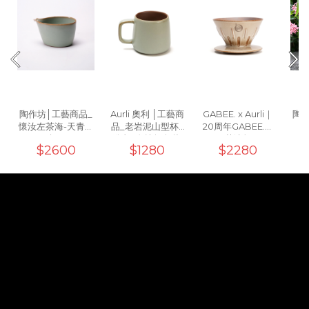
陶作坊│工藝商品_
Aurli 奧利 │工藝商
GABEE. x Aurli｜
陶作
懷汝左茶海-天青紫
品_老岩泥山型杯_
20周年GABEE.洸
斑口
粉青(1次燒無內釉)
芒濾杯
$2600
$1280
$2280