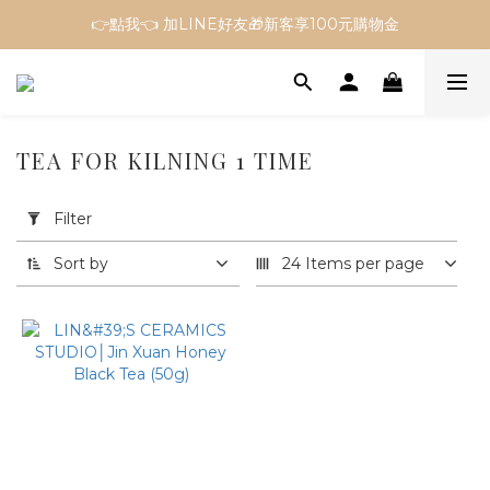
👉點我👈 加LINE好友🎁新客享100元購物金
TEA FOR KILNING 1 TIME
Apply
Filter
Filter
(0/20)
Sort by
24 Items per page
Price
Range
(NT$)
~