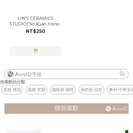
LIN'S CERAMICS
STUDIO│Jin Xuan Honey
Black Tea (50g)
NT$250
手捏
你喜歡的分類
茶盤 樸拙
溫碗 窯變
咖啡杯 咖啡
側把壺 回甘
奧利 中華文
猜你喜歡