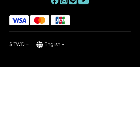
$
TWD
English