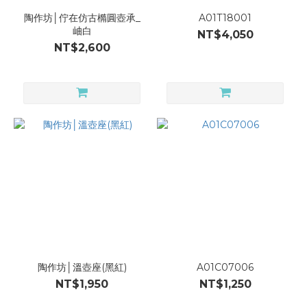
陶作坊│佇在仿古橢圓壺承_
A01T18001
岫白
NT$4,050
NT$2,600
陶作坊│溫壺座(黑紅)
A01C07006
NT$1,950
NT$1,250