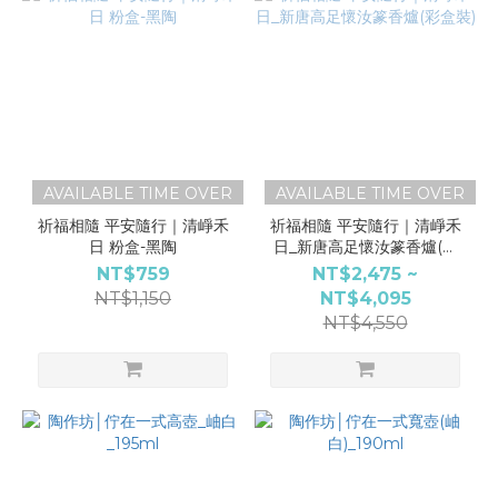
AVAILABLE TIME OVER
AVAILABLE TIME OVER
祈福相隨 平安隨行｜清崢禾
祈福相隨 平安隨行｜清崢禾
日 粉盒-黑陶
日_新唐高足懷汝篆香爐(彩
盒裝)
NT$759
NT$2,475 ~
NT$1,150
NT$4,095
NT$4,550