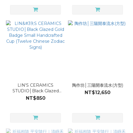
LIN'S CERAMICS
陶作坊│三陽開泰流水(方型)
STUDIO│Black Glazed
NT$12,650
Gold Badge Small
NT$850
Handcrafted Cup (Twelve
Chinese Zodiac Signs)