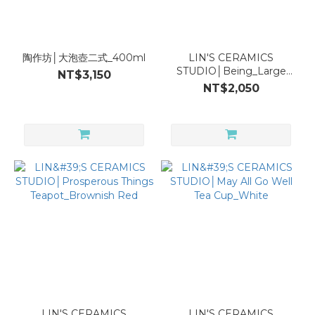
Product
Incense
陶作坊│大泡壺二式_400ml
LIN'S CERAMICS
Holder
STUDIO│Being_Large
NT$3,150
(1)
Tea Caddy (white)
NT$2,050
Tea
Cup
(2)
Tea
Pitcher
(3)
Teapot
(7)
Accessories
(3)
Capacity
LIN'S CERAMICS
LIN'S CERAMICS