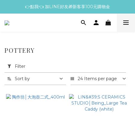
👉點我👈 加LINE好友🎁新客享100元購物金
POTTERY
Apply
Filter
Filter
(0/20)
Sort by
24 Items per page
Price
Range
(NT$)
~