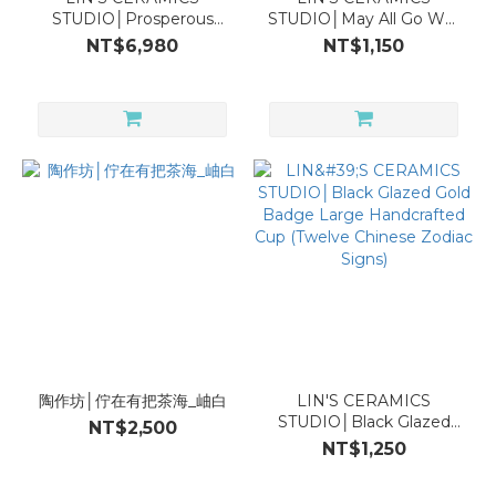
STUDIO│Prosperous
STUDIO│May All Go Well
301-
Things Teapot_Brownish
Tea Cup_White
NT$6,980
NT$1,150
400ml
Red
(1)
121-
300ml
(6)
within
120ml
(1)
Material
Pottery
(11)
陶作坊│佇在有把茶海_岫白
LIN'S CERAMICS
STUDIO│Black Glazed
NT$2,500
Gold Badge Large
NT$1,250
Handcrafted Cup (Twelve
Chinese Zodiac Signs)