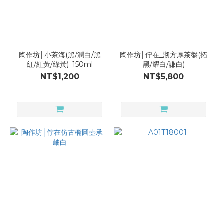
陶作坊│小茶海(黑/潤白/黑
陶作坊│佇在_沏方厚茶盤(拓
紅/紅黃/綠黃)_150ml
黑/耀白/謙白)
NT$1,200
NT$5,800