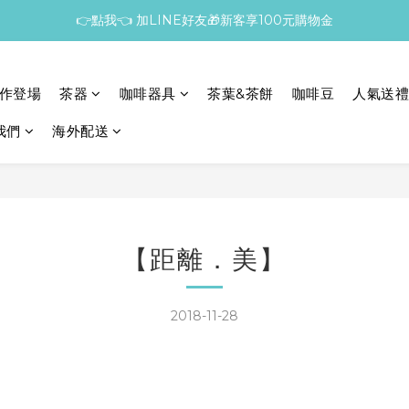
👉點我👈 加LINE好友🎁新客享100元購物金
作登場
茶器
咖啡器具
茶葉&茶餅
咖啡豆
人氣送禮
我們
海外配送
【距離．美】
2018-11-28