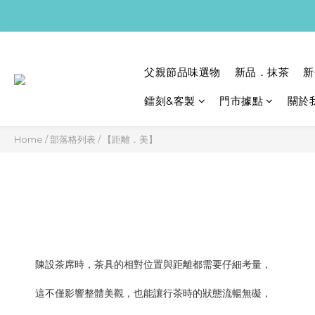
父親節品味選物
新品．抹茶
新
鐳刻&客製
門市據點
關於
Home
/
部落格列表
/
【距離．美】
陳設茶席時，茶具的相對位置與距離都需要仔細考量，
這不僅影響整體美觀，也能讓行茶時的狀態流暢無礙，