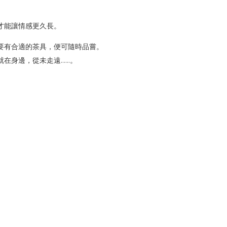
才能讓情感更久長。
要有合適的茶具，便可隨時品嘗。
就在身邊，從未走遠……。