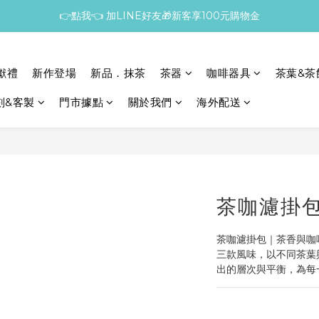
👉點我👈 加LINE好友🎁新客享100元購物金
獻禮
新作登場
新品．抹茶
茶器
咖啡器具
茶葉&茶
刻&客製
門市據點
關於我們
海外配送
茶咖濾掛
茶咖濾掛包｜茶香與咖
三款風味，以不同茶葉
出的層次與平衡，為每