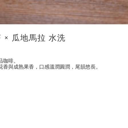
× 瓜地馬拉 水洗
品咖啡。
花香與成熟果香，口感溫潤圓潤，尾韻悠長。