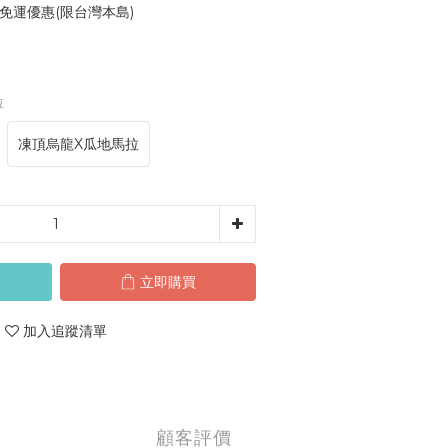
免運優惠(限台灣本島)
拉
凍頂烏龍X瓜地馬拉
立即購買
加入追蹤清單
顧客評價