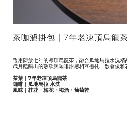
茶咖濾掛包｜7年老凍頂烏龍茶 
選用陳放七年的凍頂烏龍茶，融合瓜地馬拉水洗精
歲月醞釀出的熟韻與咖啡甜感相互襯托，散發優雅
茶葉｜7年老凍頂烏龍茶
咖啡｜瓜地馬拉 水洗
風味｜桂花・梅花・梅酒・葡萄乾