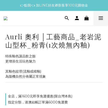
👉點我👈 加LINE好友🎁新客享100元購物金
Aurli 奧利 │工藝商品_老岩泥
山型杯_粉青(1次燒無內釉)
特殊釉色讓品飲之餘
更增添生活玩色魅力
其釉色紋理(流釉或積釉)
為隨機自然分佈屬正常現象
全店，滿1600元即享免運優惠(限台灣本島)
指定分類，港澳結帳訂單滿6000免運費