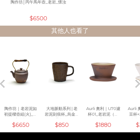
陶作坊│丙午馬年壺_老岩_懷汝
$6500
其他人也看了
陶作坊｜老岩泥如
大地脈動系列 | 老
Aurli 奧利｜U70濾
Aurl
初提樑壺組(火)_一
岩泥刻痕杯_烏金黑
杯01_老岩泥（上
豆杯
壺兩杯
(工藝款)10oz
釉）
+白色
$6650
$850
$1880
$
濾杯0