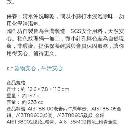
致。
保養：清水沖洗晾乾，偶以小蘇打水浸泡除味，勿
用化學清潔劑。
陶作坊自製皆為台灣製造，SGS安全用料，天然安
心。釉色紋理獨一無二，微小針孔與色差為自然現
象，非瑕疵。提供保養建議與會員保固服務，讓你
用得安心、留得更久。
👉
器物安心，生活安心
產品規格
尺寸：
約
12.6 × 7.8 × 11.3 cm
重量： 約 157 g
容量： 約 233 cc
產品料號: A13T88100老岩丙午馬年壺、A13T88105金
鈕、A13T88600焱焱、A13T88605焱焱_金鈕
A16T38002懷汝_粉青、A16T38M02懷汝_粉青金鈕