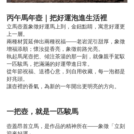
丙午馬年壺｜把好運泡進生活裡
立馬壺蓋象徵好運馬上到，金鈕點睛，寓意好運更
上一層。
兩種材質延伸出兩種祝福——老岩泥引甜厚，象徵
增福添順；懷汝提香亮，象徵前路光亮。
執起馬尾壺把、傾注茶湯的那一刻，就像親手駕馭
一匹駿馬，把滿滿的好運帶進日常。
從年節祝福、送禮心意，到自用收藏，每一泡都是
好兆頭。
讓壺裡的香氣，為新的一年開出更明亮的方向。
一把壺，就是一匹駿馬
壺蓋昂首立馬，是作品的精神所在——象徵「立刻
迎來好運」。