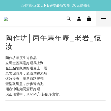
👉點我👈 加LINE好友🎁新客享100元購物金
陶作坊│丙午馬年壺_老岩_懷
汝
陶作坊年度生肖作品
立馬壺蓋寓意好運馬上到
金鈕點睛象徵好運更上一層
老岩泥甜厚，象徵增福添順
懷汝提香，寓意前路光亮
壺型取馬意，步步皆吉兆
傾壺沖泡如同駕馭好運
現正預購中，2026/1/5 起依序出貨。