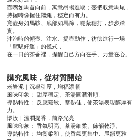
壺嘴如馬首向前，寓意昂揚進取；壺把取意馬尾，
持握時像握住韁繩，穩定而有力。
寬壺身如馬鞍、底部如馬蹄，穩紮穩打，步步踏
實。
沖泡時的傾壺、注水、提壺動作，彷彿進行一場
「駕馭好運」的儀式，
在一日的茶香裡，提醒自己方向在手、力量在心。
講究風味，從材質開始
老岩泥｜沉穩引厚，增福添順
風味印象： 甜厚穩定、茶湯圓潤滑順。
導熱特性： 反應靈敏、蓄熱佳，使茶湯表現醇厚有
力。
懷汝｜溫潤提香，前路光亮
風味印象： 香氣明亮、茶湯細柔、餘韻乾淨。
導熱特性： 均衡柔和，使香氣更集中、尾韻更雅