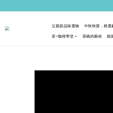
父親節品味選物
中秋秋賞．精選
茶×咖啡學堂
茶碗的藝術
鐳