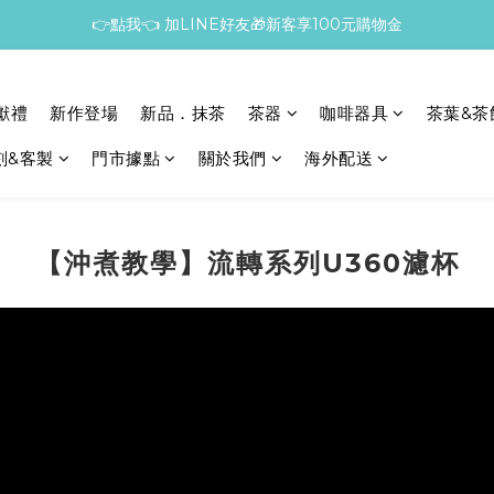
👉點我👈 加LINE好友🎁新客享100元購物金
獻禮
新作登場
新品．抹茶
茶器
咖啡器具
茶葉&茶
刻&客製
門市據點
關於我們
海外配送
【沖煮教學】流轉系列U360濾杯