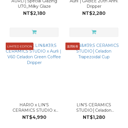
AURLI│Special Glazing
Aurli │GABEE 20th Anni.
U70_Milky Glaze
Dripper
NT$2,180
NT$2,280
LIMITED EDITION
溫潤粉青
HARIO x LIN'S
LIN'S CERAMICS
CERAMICS STUDIO x
STUDIO│Celadon
Aurli｜V60 Celadon
Trapezoidal Cup
NT$4,990
NT$1,280
Green Coffee Dripper