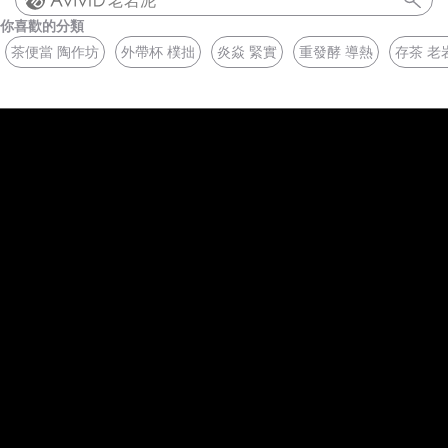
老岩泥
你喜歡的分類
茶便當 陶作坊
外帶杯 樸拙
炎焱 緊實
重發酵 導熱
存茶 老