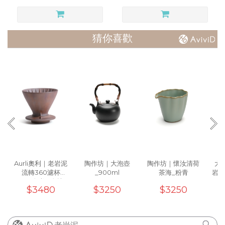
猜你喜歡
Aurli奧利｜老岩泥
陶作坊｜大泡壺
陶作坊｜懷汝清荷
大地
流轉360濾杯
_900ml
茶海_粉青
岩泥
_02(炎焱)5次燒
(
$3480
$3250
$3250