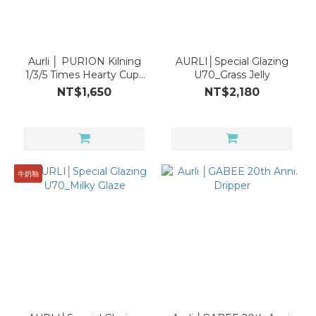
Aurli │ PURION Kilning
AURLI│Special Glazing
1/3/5 Times Hearty Cups
U70_Grass Jelly
Set (Text/No. Style)
NT$1,650
NT$2,180
牛奶釉