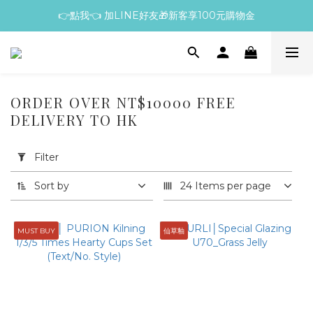
👉點我👈 加LINE好友🎁新客享100元購物金
ORDER OVER NT$10000 FREE
DELIVERY TO HK
Apply
Filter
(0/20)
Filter
Sort by
24 Items per page
Price
Range
(NT$)
MUST BUY
仙草釉
~