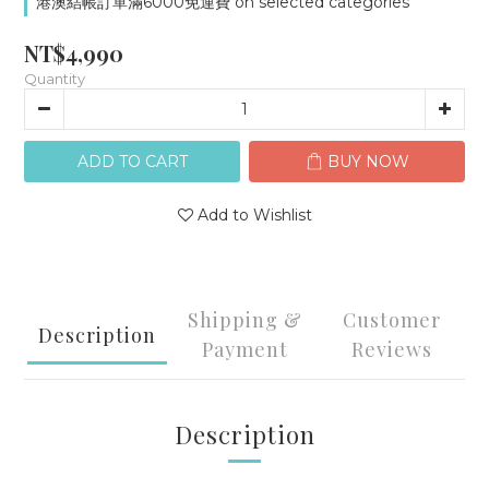
港澳結帳訂單滿6000免運費 on selected categories
NT$4,990
Quantity
ADD TO CART
BUY NOW
Add to Wishlist
Shipping &
Customer
Description
Payment
Reviews
Description