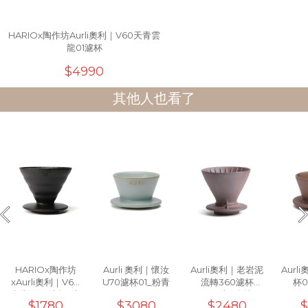
HARIOx陶作坊Aurli奧利｜V60天青雲
龍01濾杯
$4990
其他人也看了
HARIOx陶作坊
Aurli 奧利｜懷汝
Aurli奧利｜老岩泥
Aurl
xAurli奧利｜V60
U70濾杯01_粉青
流轉360濾杯
杯0
老岩泥02濾杯 (火
_02(火)1次燒
$1780
$3080
$2480
$
山黑/ 象牙白)