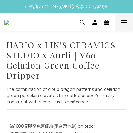
👉點我👈 加LINE好友🎁新客享100元購物金
HARIO x LIN'S CERAMICS
STUDIO x Aurli｜V60
Celadon Green Coffee
Dripper
The combination of cloud dragon patterns and celadon 
green porcelain elevates the coffee dripper's artistry, 
imbuing it with rich cultural significance.
滿1600元即享免運優惠(限台灣本島) on order