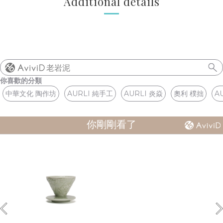
Additional details
老岩泥
你喜歡的分類
中華文化 陶作坊
AURLI 純手工
AURLI 炎焱
奧利 樸拙
A
你剛剛看了