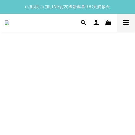
👉點我👈 加LINE好友🎁新客享100元購物金