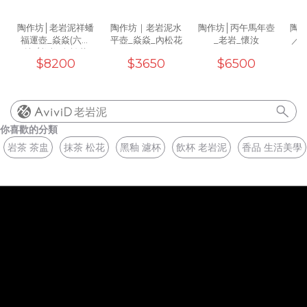
汝
(1)
陶作坊│老岩泥祥蟠
陶作坊｜老岩泥水
陶作坊│丙午馬年壺
陶作
福運壺_焱焱(六次
平壺_焱焱_內松花
_老岩_懷汝
／
燒)/焱焱_內松花
$8200
$3650
$6500
老岩泥
你喜歡的分類
岩茶 茶盅
抹茶 松花
黑釉 濾杯
飲杯 老岩泥
香品 生活美學