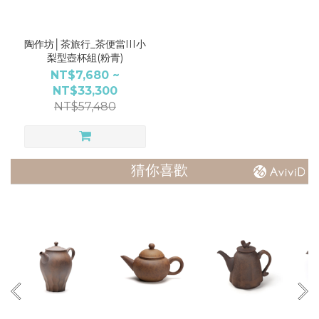
款
式
陶作坊│茶旅行_茶便當III小
梨型壺杯組(粉青)
嚴
NT$7,680 ~
選
NT$33,300
禮
NT$57,480
盒
(1)
茶
猜你喜歡
杯
(1)
茶
壺
(1)
材
質
懷