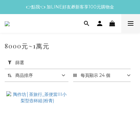
👉點我👈 加LINE好友🎁新客享100元購物金
8000元~1萬元
套
用
篩選
篩
選
商品排序
每頁顯示 24 個
(0/20)
價格
(NT$)
~