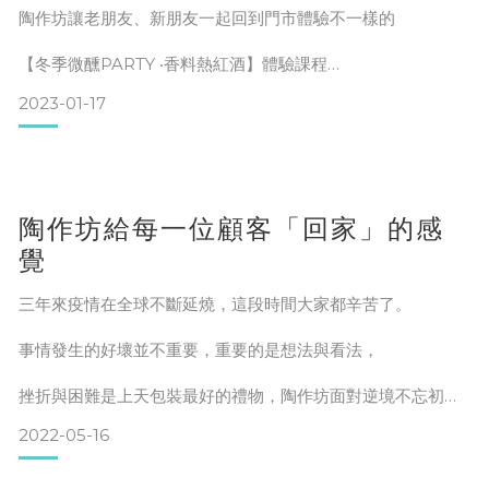
療癒自己的方法有很多
陶作坊讓老朋友、新朋友一起回到門市體驗不一樣的
例如旅行、攝影、露營、沖一杯咖啡
【冬季微醺PARTY ‧香料熱紅酒】體驗課程
祖先們從農耕野放到穴居草屋
2023-01-17
而我們從水泥城市跑到野外求生
付著租金，奔向沒有天花板的遠方
從認識每個材料名稱、屬性、香氣及適合搭配的材料
陶作坊給每一位顧客「回家」的感
我們不趕時間，我們就坐在那裡等待時間
大家都很認真地細心觀察每個食材帶來的嗅覺感受
覺
雨水啪嗒啪嗒打在天幕的布面上
三年來疫情在全球不斷延燒，這段時間大家都辛苦了。
雲霧飄過柳杉的樹葉與殘枝
事情發生的好壞並不重要，重要的是想法與看法，
遠方夜裡吠叫的山羌，有隻貓科動物悄悄造訪
來到這
挫折與困難是上天包裝最好的禮物，陶作坊面對逆境不忘初
心，
大家互相合作
2022-05-16
堅持，以藝術的情懷、專業的素養、實用的考量，創作每一件
你放食材、他放紅酒、我刨澄皮
作品。