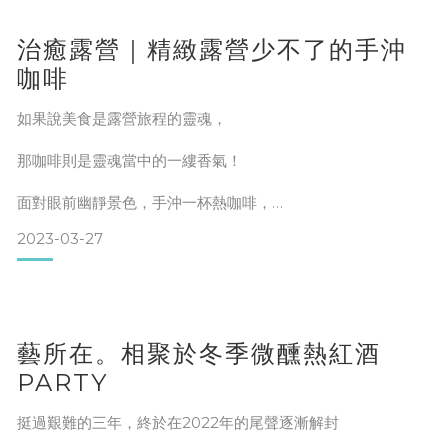
老岩泥一燒：最適合全發酵的紅茶和中深焙的咖啡。其燒製方
治癒露營｜精緻露營少不了的手沖
式使得器具內壁表面更為均勻，增強了玻璃狀熔融，這有助於
提升飲品的口感質地。
咖啡
老岩泥三燒：更適合中發酵的烏龍茶和中烘焙的咖啡。此類器
具的燒製次數使得表面結晶的滑順度達到一種平衡，使飲品風
如果說美食是露營旅程的靈魂，
味更加豐富。
老岩泥六燒：最適合未發
那咖啡則是靈魂當中的一縷香氣！
面對眼前幽靜景色，手沖一杯熱咖啡，
2023-03-27
享受著隱於野的浪漫愜意！
藝所在。相聚於冬季微醺熱紅酒
PARTY
挺過艱難的三年，終於在2022年的尾聲逐漸解封