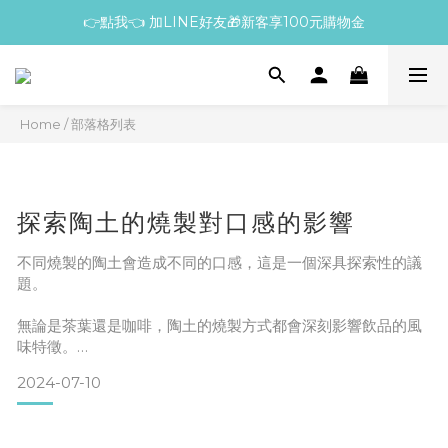
👉點我👈 加LINE好友🎁新客享100元購物金
Home
/
部落格列表
探索陶土的燒製對口感的影響
不同燒製的陶土會造成不同的口感，這是一個深具探索性的議
題。
無論是茶葉還是咖啡，陶土的燒製方式都會深刻影響飲品的風
味特徵。
2024-07-10
根據來自陶作坊、茶葉和咖啡師的實際反饋，不同燒製次數的
老岩泥器具展現出顯著不同的表現：