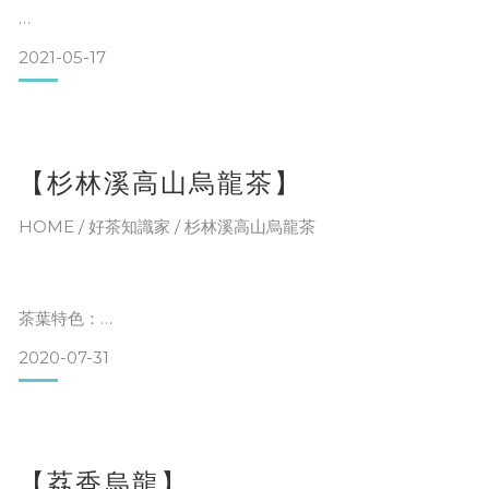
2021-05-17
「不管自己再渺小，亦或者再怎麼微乎其微，『堅持』咖啡的
快樂是越多越好」，這是我認識阿峰到現在，應該可以這麼形
【杉林溪高山烏龍茶】
容他〜
HOME / 好茶知識家 / 杉林溪高山烏龍茶
在汐止地區人煙稀少的汐平路上開立了『咖啡172號』(看他多
麼的大膽)，就為了提供一處能夠好好坐下來享受咖啡的空間。
單純想增添家鄉的咖啡香色彩，將咖啡香飄進大家的生活之
茶葉特色：
中。
2020-07-31
(一)外觀：鮮綠，緊實
(二)香氣：濃濃清新甜香，新鮮感十足
Q1
(三)烘焙度：中烘焙
簡單介紹投入咖啡產業、自家烘焙咖啡店的特色?
【荔香烏龍】