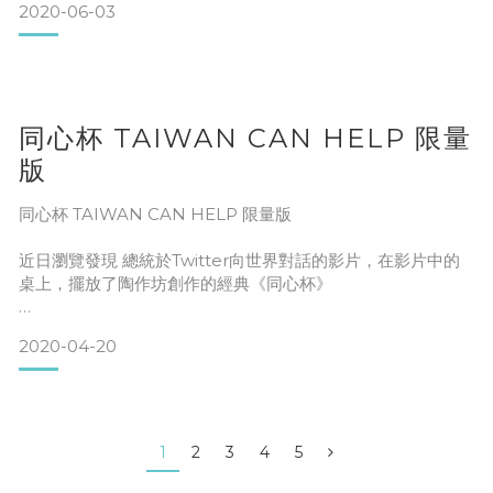
2020-06-03
茶葉產地：南投縣鹿谷鄉凍頂山
無論居家布置的哪個角落，只要有鮮活的植物及花卉，美麗及
愉快就存在。
建議茶具：老岩泥茶具
同心杯 TAIWAN CAN HELP 限量
版
建議泡法：100℃水溫沖泡。第一
同心杯 TAIWAN CAN HELP 限量版
將綠意帶回家，增添溫馨及生活樂趣。綠化環境，享受低碳綠
近日瀏覽發現 總統於Twitter向世界對話的影片，在影片中的
色好生活。
桌上，擺放了陶作坊創作的經典《同心杯》
杯上刻著『Taiwan Can Help』
2020-04-20
讓已邁入第37年的台灣品牌 陶作坊備感榮幸，能讓全世界看
到，同仁們也感到非常地開心
1
2
3
4
5