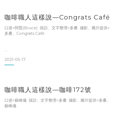
咖啡職人這樣說—Congrats Café
用甘米鍋烹煮的熱紅酒
2022年5月7日，陶作坊比漾門市開幕!! 新老客戶絡繹不絕，一
家老小好不快樂，
口述=阿賢(Bruce) 採訪、文字整理=多桑 攝影、圖片提供=
因為聚溫效果好, 關火讓食材的味道更融於其中
多桑、Congrats Café
陶作坊茶具，不僅只是茶具，而是我們因茶相聚。
也不失其溫度
適合冷冷的冬天來一杯
2021-05-17
期待
其實咖啡館和旅行一樣，選擇的路徑非常自由，即便沒有朋友
冠麟老師展示新品360濾杯，一器多用，喝茶、喝咖啡，不再
的推薦，透過自我探索的過程中，不是依照興趣、也非上天的
與各位朋友再次相聚
取捨。
安排、更不是從生活角度來判斷，而是比較「直觀」，是一種
吸引潛在意識讓身心舒暢的某種細胞，揭開深層的價值觀。我
咖啡職人這樣說—咖啡172號
們秉持著風格你說的算、咖啡好喝與否你說的算……，至始至終
純粹自然的就想分享一杯好咖啡，歡迎光臨，這
口述=蘇峰儀 採訪、文字整理=多桑 攝影、圖片提供=多桑、
蘇峰儀
更開心看到