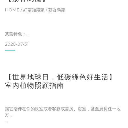
(四)發酵度：中發酵
&n
HOME / 好茶知識家 / 荔香烏龍
清新苿莉花香氣，茶湯滑順滋味甘甜有層次，喉韻佳，口齒生
津，滋味甘醇，水青軟，富含果膠，口感層次豐厚，杉林木質
茶香。
茶葉特色：
2020-07-31
(一)外觀：球型,黝黑,油亮
茶葉產地：南投縣鹿谷鄉
(二)香氣：茶干有淡淡的甜香
(三)烘焙度：中烘焙
【世界地球日，低碳綠色好生活】
(四)發酵度：重發酵
室內植物照顧指南
建議茶具：懷汝茶具
琥珀色茶湯滑順滋味甘甜有層次，第一泡荔香味濃郁,兩頰生津,
建議泡法：95℃水溫沖泡。第一泡浸泡60秒，第二泡50秒，
茶香醇厚帶有果香方味, 尾韻熟果味酸甜.茶湯降溫時釋放更多
第三泡
熟果味酸甜讓消費者同時品嚐二款茶湯截然不同的層次的口感
讓它陪伴在你的臥室或者客廳或書房、浴室，甚至廚房任一地
呈現。
方，
濃濃的綠意包圍著你，處在這樣的環境裡，心情也是舒暢的。