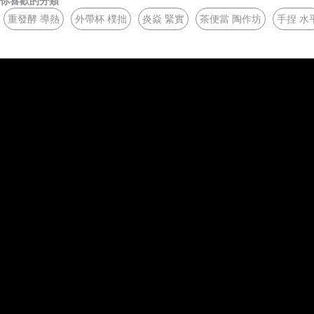
你喜歡的分類
重發酵 導熱
外帶杯 樸拙
炎焱 緊實
茶便當 陶作坊
手捏 水