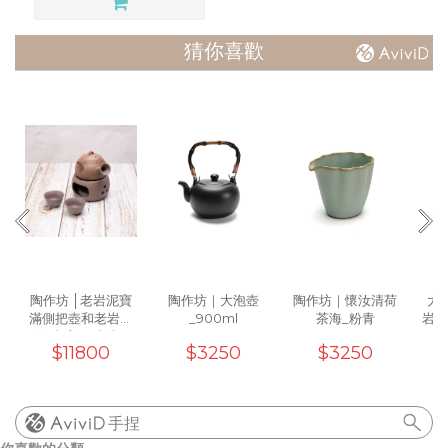
猜你喜歡
陶作坊 │老岩泥寶
陶作坊｜大泡壺
陶作坊｜懷汝清荷
大地
滿側把壺和老岩泥
_900ml
茶海_粉青
岩泥
溫壺座組(焱焱)
(
$11800
$3250
$3250
手捏