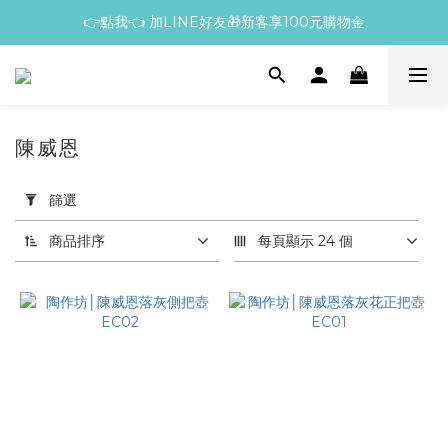
👉點我👈 加LINE好友🎁新客享100元購物金
陳威恩
套
用
篩選
篩
選
商品排序
每頁顯示 24 個
(0/20)
價格
(NT$)
~