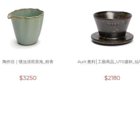
陶作坊｜懷汝清荷茶海_粉青
Aurli 奧利│工藝商品_U70濾杯_
$3250
$2180