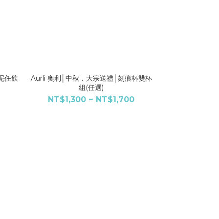
岩泥任飲
Aurli 奧利│中秋．大宗送禮│刻痕杯雙杯
Aurli 奧利│
組(任選)
杯雙
NT$1,300 ~ NT$1,700
NT$1,400