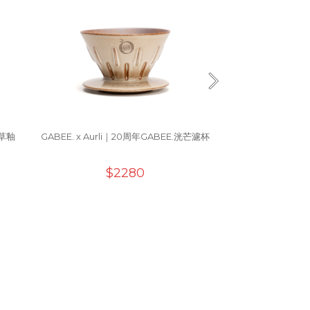
仙草釉
GABEE. x Aurli｜20周年GABEE.洸芒濾杯
陶作坊│陳威恩落灰
倉 
$2280
$1