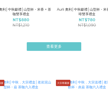
li 奧利│中秋獻禮│山型杯・米香 × 茶
Aurli 奧利│中秋獻禮│山型杯・米香
咖雙享禮盒
啡雙享禮盒
NT$880
NT$780
NT$1,210
NT$1,090
查看更多
屬價
大宗專屬價