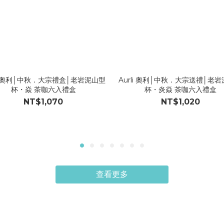
li 奧利│中秋．大宗禮盒│老岩泥山型
Aurli 奧利│中秋．大宗送禮│老
杯・焱 茶咖六入禮盒
杯・炎焱 茶咖六入禮盒
NT$1,070
NT$1,020
查看更多