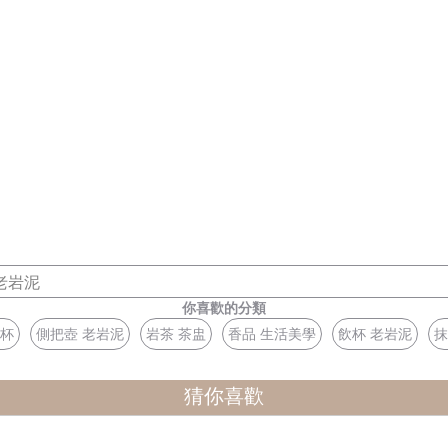
老岩泥
你喜歡的分類
濾杯
側把壺 老岩泥
岩茶 茶盅
香品 生活美學
飲杯 老岩泥
抹
猜你喜歡