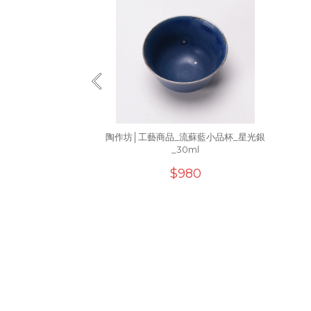
陶作坊│工藝商品_流蘇藍小品杯_星光銀
_30ml
$980