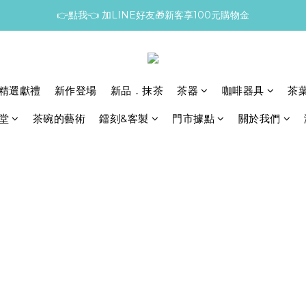
👉點我👈 加LINE好友🎁新客享100元購物金
精選獻禮
新作登場
新品．抹茶
茶器
咖啡器具
茶
堂
茶碗的藝術
鐳刻&客製
門市據點
關於我們