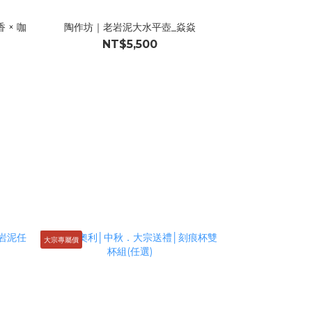
 × 咖
陶作坊｜老岩泥大水平壺_焱焱
NT$5,500
大宗專屬價
大宗專屬價