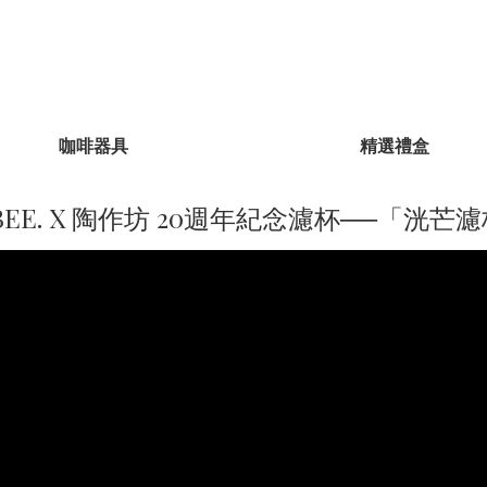
咖啡器具
精選禮盒
BEE. X 陶作坊 20週年紀念濾杯──「洸芒