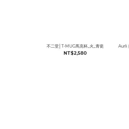
不二堂│T-MUG馬克杯_火_青瓷
Aur
NT$2,580