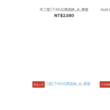
不二堂│T-MUG馬克杯_火_青瓷
Aur
NT$2,580
新品上市
大宗專