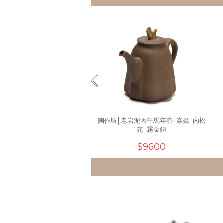
陶作坊│老岩泥丙午馬年壺_焱焱_內松
花_霧金鈕
$9600