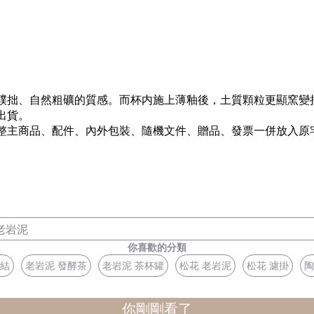
樸拙、自然粗礦的質感。而杯内施上薄釉後，土質顆粒更顯窯變
出貨。
整主商品、配件、內外包裝、隨機文件、贈品、發票一併放入原宅
老岩泥
你喜歡的分類
燒結
老岩泥 發酵茶
老岩泥 茶杯罐
松花 老岩泥
松花 濾掛
陶
你剛剛看了