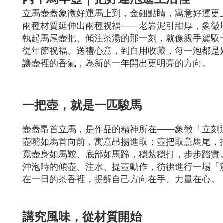
立馬壺蓋象徵好運馬上到，金鈕點睛，寓意好運更
兩種材質延伸出兩種祝福——老岩泥引甜厚，象徵
執起馬尾壺把、傾注茶湯的那一刻，就像親手駕馭
從年節祝福、送禮心意，到自用收藏，每一泡都是
讓壺裡的香氣，為新的一年開出更明亮的方向。
一把壺，就是一匹駿馬
壺蓋昂首立馬，是作品的精神所在——象徵「立刻
壺嘴如馬首向前，寓意昂揚進取；壺把取意馬尾，
寬壺身如馬鞍、底部如馬蹄，穩紮穩打，步步踏實
沖泡時的傾壺、注水、提壺動作，彷彿進行一場「
在一日的茶香裡，提醒自己方向在手、力量在心。
講究風味，從材質開始