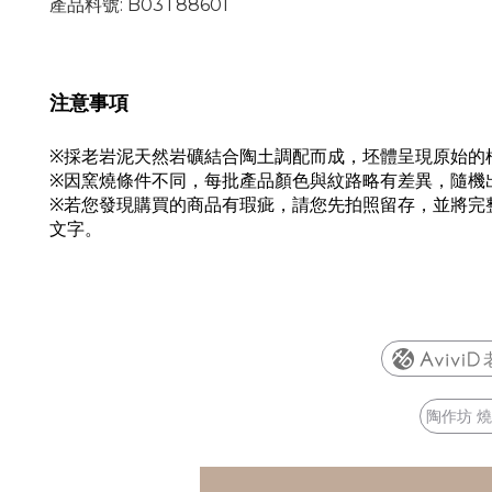
產品料號: B03T88601
注意事項
※
採老岩泥天然岩礦結合陶土調配而成，坯體呈現原始的
※因窯燒條件不同，每批產品顏色與紋路略有差異，隨機
※若您發現購買的商品有瑕疵，請您先拍照留存，並將完
文字。
陶作坊 