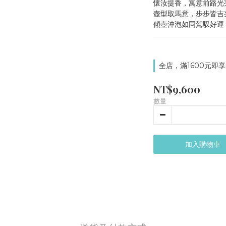
懷汝提香，寓意前路光
壺型取馬意，步步皆吉
傾壺沖泡如同駕馭好運
全店，滿1600元即享
NT$9,600
數量
加入購物車