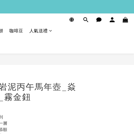
餅
咖啡豆
人氣送禮
立即購買
岩泥丙午馬年壺_焱
_霧金鈕
到
一層
添順