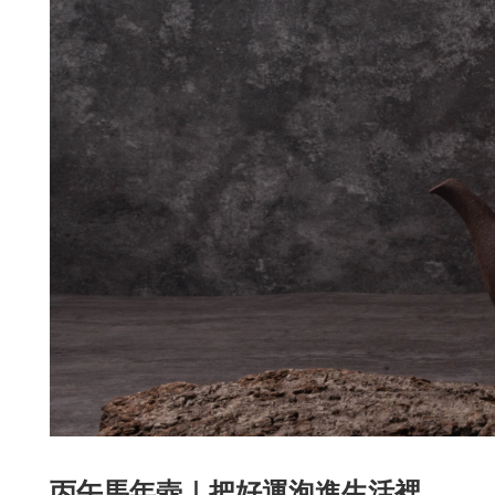
丙午馬年壺｜把好運泡進生活裡