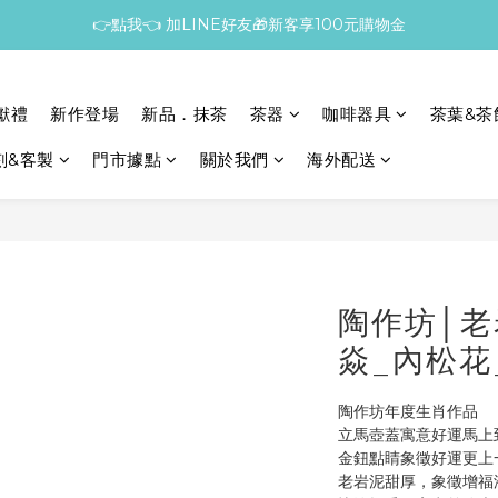
👉點我👈 加LINE好友🎁新客享100元購物金
獻禮
新作登場
新品．抹茶
茶器
咖啡器具
茶葉&茶
刻&客製
門市據點
關於我們
海外配送
陶作坊│老
焱_內松花
陶作坊年度生肖作品
立馬壺蓋寓意好運馬上
金鈕點睛象徵好運更上
老岩泥甜厚，象徵增福