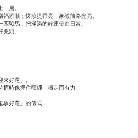
上一層。
增福添順；懷汝提香亮，象徵前路光亮。
一匹駿馬，把滿滿的好運帶進日常。
好兆頭。
迎來好運」。
持握時像握住韁繩，穩定而有力。
。
駕馭好運」的儀式，