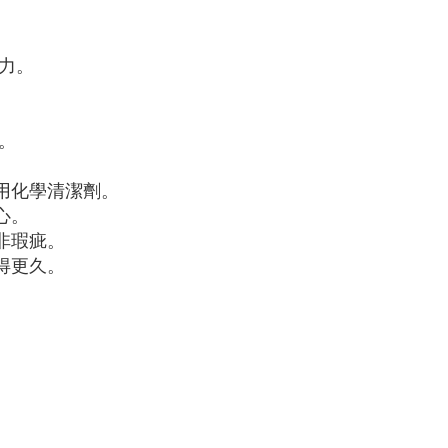
力。
。
用化學清潔劑。
心。
非瑕疵。
得更久。