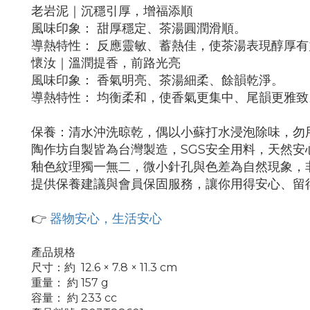
老岩泥｜沉穩引厚，增福添順
風味印象： 甜厚穩定、茶湯圓潤滑順。
導熱特性： 反應靈敏、蓄熱佳，使茶湯表現醇厚有
懷汝｜溫潤提香，前路光亮
風味印象： 香氣明亮、茶湯細柔、餘韻乾淨。
導熱特性： 均衡柔和，使香氣更集中、尾韻更雅致
保養：清水沖洗晾乾，偶以小蘇打水浸泡除味，勿
陶作坊自製皆為台灣製造，SGS安全用料，天然安
釉色紋理獨一無二，微小針孔與色差為自然現象，
提供保養建議與會員保固服務，讓你用得安心、留
👉
器物安心，生活安心
產品規格
尺寸：
約
12.6 × 7.8 × 11.3 cm
重量： 約 157 g
容量： 約 233 cc