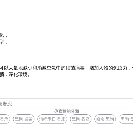
化，
型，
可以大量地減少和消滅空氣中的細菌病毒，增加人體的免疫力，
腦，淨化環境。
老岩泥
你喜歡的分類
 香承
黑陶 岩茶
清崢禾日 香座
黑陶 香座
粉盒 黑陶
黑陶 