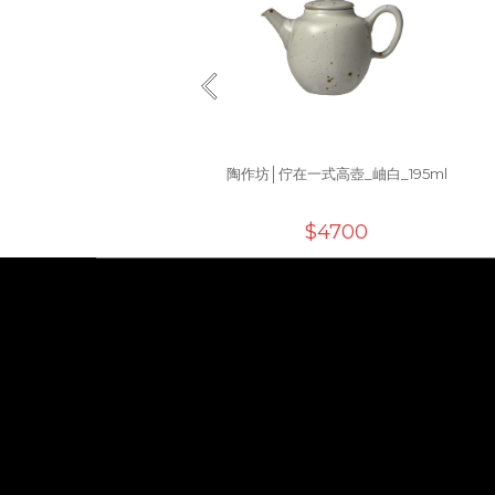
陶作坊│佇在一式高壺_岫白_195ml
$4700