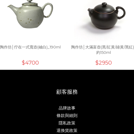
陶作坊│佇在一式寬壺(岫白)_190ml
陶作坊│大滿富壺(黑/紅黃/綠黃/黑紅)
約150ml
$4700
$2950
顧客服務
品牌故事
條款與細則
隱私政策
退換貨政策