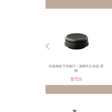
祈福相隨 平安隨行｜清崢禾日 粉盒-黑
陶
$759