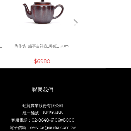
_
陶作坊│諸事吉祥壺_啡紅_120ml
陶作坊│小茶海(黑/潤白/黑紅
黃)_150ml
$6980
$1200
聯繫我們
勤貿實業股份有限公司
統一編號：86156488
客服電話：02-8648-6106#8000
電子信箱：service@aurlia.com.tw