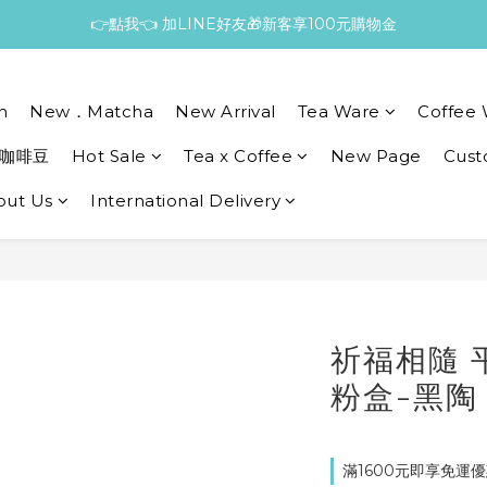
👉點我👈 加LINE好友🎁新客享100元購物金
n
New．Matcha
New Arrival
Tea Ware
Coffee 
咖啡豆
Hot Sale
Tea x Coffee
New Page
Cust
out Us
International Delivery
祈福相隨 
粉盒-黑陶
滿1600元即享免運優惠