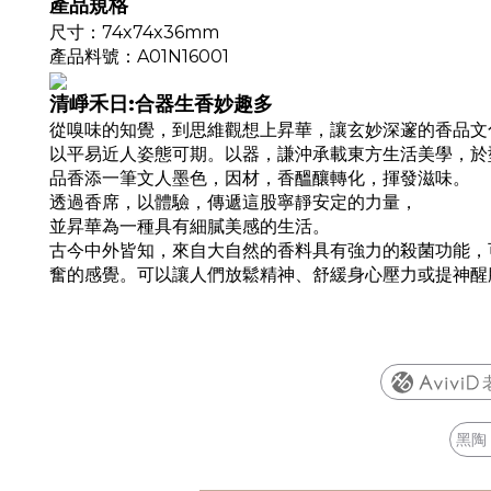
產品規格
尺寸：74x74x36mm
產品料號
：A01N16001
清崢禾日:合器生香妙趣多
從嗅味的知覺，到思維觀想上昇華，讓玄妙深邃的香品文
以平易近人姿態可期。以器，謙沖承載東方生活美學，於
品香添一筆文人墨色，因材，香醞釀轉化，揮發滋味。
透過香席，以體驗，傳遞這股寧靜安定的力量，
並昇華為一種具有細膩美感的生活。
古今中外皆知，來自大自然的香料具有強力的殺菌功能，
奮的感覺。可以讓人們放鬆精神、舒緩身心壓力或提神醒
黑陶