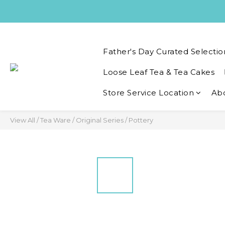
Father's Day Curated Selectio
Loose Leaf Tea & Tea Cakes
Store Service Location
Ab
View All
/
Tea Ware
/
Original Series
/
Pottery