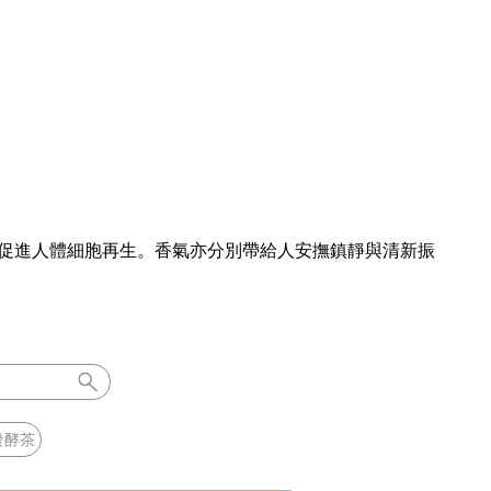
促進人體細胞再生。香氣亦分別帶給人安撫鎮靜與清新振
發酵茶