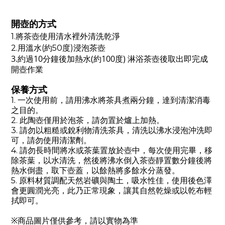
開壺的方式
1.將茶壺使用清水裡外清洗乾淨
2.用溫水(約50度)浸泡茶壺
3.約過10分鐘後加熱水(約100度) 淋浴茶壺後取出即完成
開壺作業
保養方式
1. 一次使用前，請用沸水將茶具煮兩分鐘，達到清潔消毒
之目的。
2. 此陶壺僅用於泡茶，請勿置於爐上加熱。
3. 請勿以粗糙或銳利物清洗茶具，清洗以沸水浸泡沖洗即
可，請勿使用清潔劑。
4. 請勿長時間將水或茶葉置放於壺中，每次使用完畢，移
除茶葉，以水清洗，然後將沸水倒入茶壺靜置數分鐘後將
熱水倒盡，取下壺蓋，以餘熱將多餘水分蒸發。
5. 原料材質調配天然岩礦與陶土，吸水性佳，使用後色澤
會更圓潤光亮，此乃正常現象，讓其自然乾燥或以乾布輕
拭即可。
※商品圖片僅供參考，請以實物為準