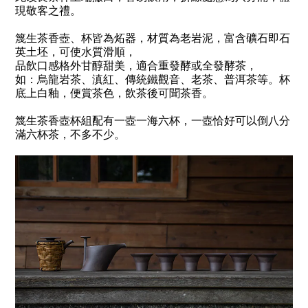
現敬客之禮。
篾生茶香壺、杯皆為炻器，材質為老岩泥，富含礦石即石
英土坯，可使水質滑順，
品飲口感格外甘醇甜美，適合重發酵或全發酵茶，
如：烏龍岩茶、滇紅、傳統鐵觀音、老茶、普洱茶等。杯
底上白釉，便賞茶色，飲茶後可聞茶香。
篾生茶香壺杯組配有一壺一海六杯，一壺恰好可以倒八分
滿六杯茶，不多不少。