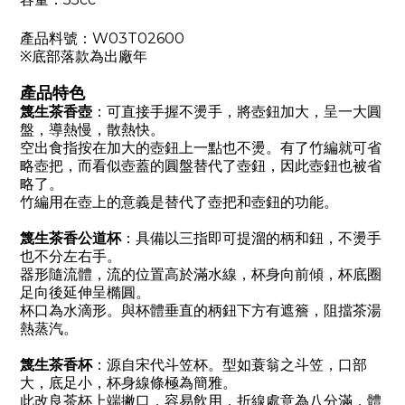
產品料號：W03T02600
※底部落款為出廠年
產品特色
篾生茶香壺
：可直接手握不燙手，將壺鈕加大，呈一大圓
盤，導熱慢，散熱快。
空
出食指按在加大的壺鈕上一點也不燙。有了竹編就可省
略壺把，而看似壺蓋的圓盤替代了壺鈕，因此壺鈕也被省
略了。
竹編用在壺上的意義是替代了壺把和壺鈕的功能。
篾生茶香公道杯
：具備以三指即可提溜的柄和鈕，不燙手
也不分左右手。
器形隨流體，流的位置高於滿水線，杯身向前傾，杯底圈
足向後延伸呈橢圓。
杯口為水滴形。與杯體垂直的柄鈕下方有遮簷，阻擋茶湯
熱蒸汽。
篾生茶香杯
：源自宋代斗笠杯。型如蓑翁之斗笠，口部
大，底足小，杯身線條極為簡雅。
此改良茶杯上端撇口，容易飲用，折線處意為八分滿，體