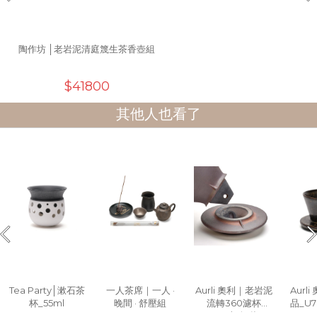
陶作坊 │老岩泥清庭篾生茶香壺組
$41800
其他人也看了
Tea Party│漱石茶
一人茶席｜一人 ·
Aurli 奧利｜老岩泥
Aurl
杯_55ml
晚間 · 舒壓組
流轉360濾杯
品_U
_01(火)無釉