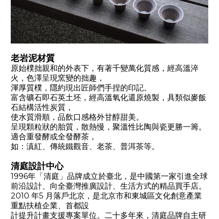
老岩泥材質
原始樸拙親和的外表下，有著千變萬化質感，經高溫淬
火，色澤呈現窯變的拙趣，
渾厚質樸，隱約現出匠師們手捏的印記。
富含礦石即石英土坯，經高溫氧化還原燒製，具類似麥飯
石結構活性炭質，
使水質滑順，品飲口感格外甘醇甜美。
呈現顆粒狀的胎質，散熱慢，聚溫性比陶與瓷更勝一籌。
適合重發酵或全發酵茶，
如：滇紅、傳統鐵觀音、老茶、普洱茶等。
清庭設計中心
1996年「清庭」品牌成立於臺北，是中國第一家引進全球
前沿設計、向全臺灣推廣設計、生活方式的精品買手店。
2010 年5 月落戶北京，是北京市和東城區文化創意產業
重點扶植企業、首都設
計提升計畫支援專案單位。二十多年來，清庭品牌自主研