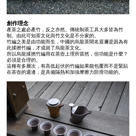
創作理念
產茶之處必產竹，反之亦然。傳統制茶工具大多皆為竹
制。由此可知茶文化與竹文化是不分家的。
竹編之美是由功能而生，中國的烏龍茶聞名遐邇是因為有
此揉撚竹編，才成就了烏龍茶文化。
所以烏龍揉撚竹編用在茶壺上理所當然，但功能是什麼？
必須是合理的。
這種有多層次，有高低起伏的竹編如果能包覆而不是緊貼
在茶壺的週邊，是具備隔熱和加強摩擦力防滑功能的。