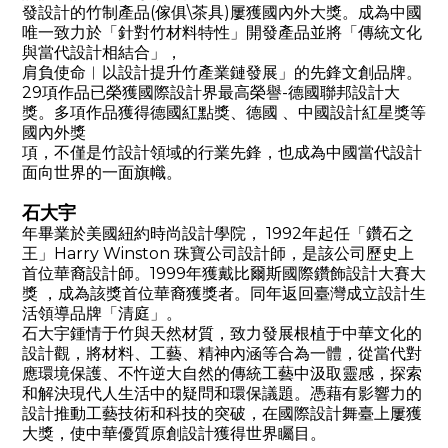
發設計的竹制產品(傢俱\茶具)屢獲國內外大獎。成為中國
唯一致力於「針對竹材料特性」開發產品並將「傳統文化
與當代設計相結合」，
肩負使命︱以設計提升竹產業鏈發展」的先鋒文創品牌。
29項作品已榮獲國際設計界最高榮譽-德國聯邦設計大
獎。多項作品獲得德國紅點獎、德國 、中國設計紅星獎等
國內外獎
項，不僅是竹設計領域的行業先鋒，也成為中國當代設計
面向世界的一面旗幟。
石大宇
年畢業於美國紐約時尚設計學院， 1992年起任
「
鑽石之
王」
Harry Winston 珠寶公司設計師，是該公司歷史上
首位華裔設計師。1999年獲戴比爾斯國際鑽飾設計大賽大
獎 ，成為該獎首位華裔獲獎者。同年返回臺灣成立設計生
活領導品牌
「
清庭」。
石大宇鍾情于竹與天然材質，致力發展根植于中華文化的
設計觀，將材料、工藝、精神內涵等合為一體，從當代對
應環境保護、不忤逆大自然的傳統工藝中汲取靈感，探索
和解決現代人生活中的疑問和環保議題。憑藉有影響力的
設計推動工藝技術和科技的突破，在國際設計舞臺上屢獲
大獎，使中華優質原創設計獲得世界矚目。