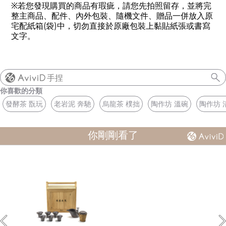
※若您發現購買的商品有瑕疵，請您先拍照留存，並將完
整主商品、配件、內外包裝、隨機文件、贈品一併放入原
宅配紙箱(袋)中，切勿直接於原廠包裝上黏貼紙張或書寫
文字。
手捏
你喜歡的分類
發酵茶 翫玩
老岩泥 奔馳
烏龍茶 樸拙
陶作坊 溫碗
陶作坊 
你剛剛看了