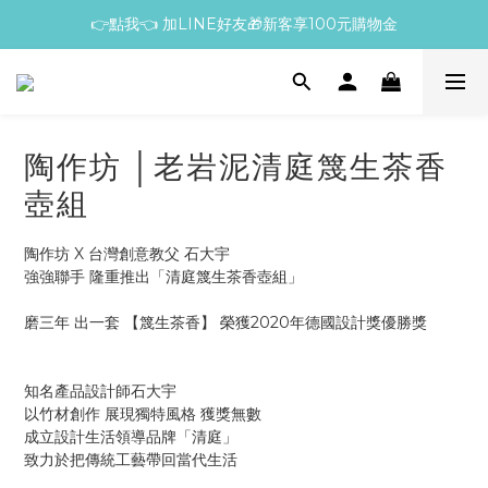
👉點我👈 加LINE好友🎁新客享100元購物金
陶作坊 │老岩泥清庭篾生茶香
壺組
陶作坊 X 台灣創意教父 石大宇
強強聯手 隆重推出「清庭篾生茶香壺組」
磨三年 出一套 【篾生茶香】 榮獲2020年德國設計獎優勝獎
知名產品設計師石大宇
以竹材創作 展現獨特風格 獲獎無數
成立設計生活領導品牌「清庭」
致力於把傳統工藝帶回當代生活