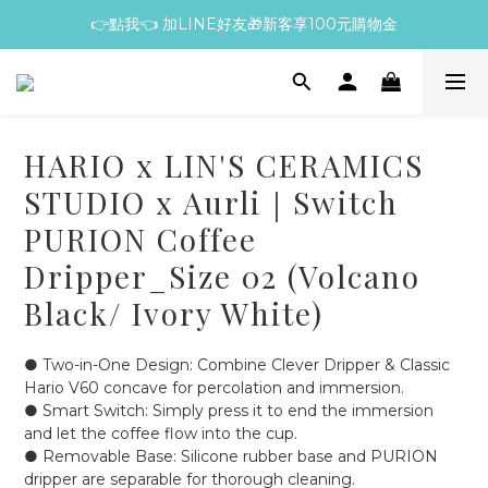
👉點我👈 加LINE好友🎁新客享100元購物金
HARIO x LIN'S CERAMICS
STUDIO x Aurli｜Switch
PURION Coffee
Dripper_Size 02 (Volcano
Black/ Ivory White)
● Two-in-One Design: Combine Clever Dripper & Classic 
Hario V60 concave for percolation and immersion.
● Smart Switch: Simply press it to end the immersion 
and let the coffee flow into the cup.
● Removable Base: Silicone rubber base and PURION 
dripper are separable for thorough cleaning.