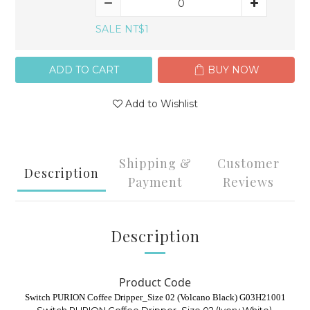
SALE NT$1
ADD TO CART
BUY NOW
Add to Wishlist
Shipping &
Customer
Description
Payment
Reviews
Description
Product Code
Switch PURION Coffee Dripper_Size 02 (Volcano Black) G03H21001