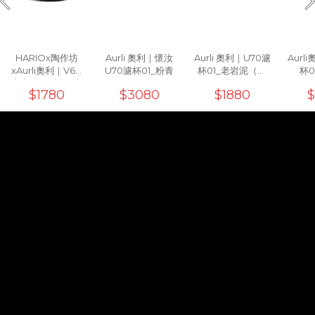
HARIOx陶作坊
Aurli 奧利｜懷汝
Aurli 奧利｜U70濾
Aurl
xAurli奧利｜V60
U70濾杯01_粉青
杯01_老岩泥（上
杯0
老岩泥02濾杯 (火
釉）
$1780
$3080
$1880
$
山黑/ 象牙白)