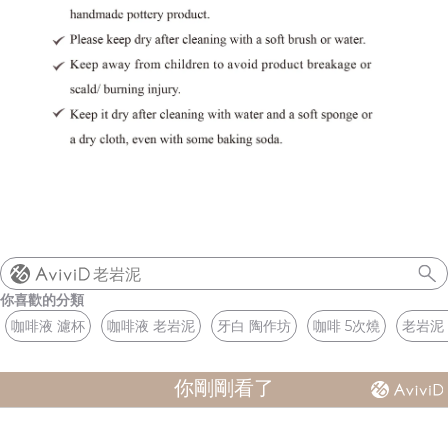
老岩泥
你喜歡的分類
咖啡液 濾杯
咖啡液 老岩泥
牙白 陶作坊
咖啡 5次燒
老岩泥
你剛剛看了