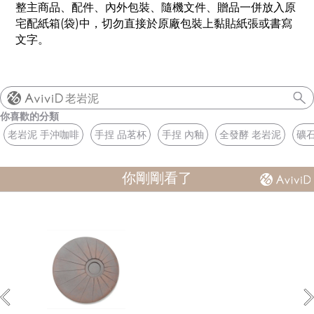
整主商品、配件、內外包裝、隨機文件、贈品一併放入原
宅配紙箱
(
袋
)
中，切勿直接於原廠包裝上黏貼紙張或書寫
文字。
老岩泥
你喜歡的分類
老岩泥 手沖咖啡
手捏 品茗杯
手捏 內釉
全發酵 老岩泥
礦石
你剛剛看了