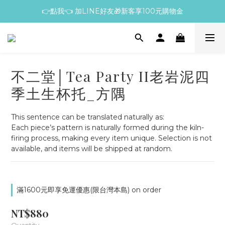
👉點我👈 加LINE好友🎁新客享100元購物金
不二堂│Tea Party II老岩泥四
季土生杯托_方隅
This sentence can be translated naturally as:
Each piece’s pattern is naturally formed during the kiln-
firing process, making every item unique. Selection is not 
available, and items will be shipped at random.
滿1600元即享免運優惠(限台灣本島) on order
NT$880