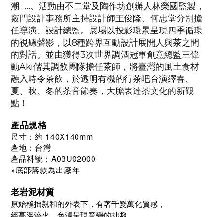
潮……。活動由不二堂及陶作坊創辦人林榮國監製，
竅門設計事務所主持設計師王俊隆、何忠堂分別擔
任導演、設計總監。展場以投影環景呈現四季循環
的視聽聲影，以8種跨界互動設計展開人與茶之間
的對話。並由獲得3次世界調酒冠軍創意總監王偉
勳Aki偕其調飲團隊擔任茶師，將臺灣的風土食材
融入時令茶飲，於透明有機的行茶吧台演繹春、
夏、秋、冬的茶音節奏，大膽表達茶文化的新觀
點！
產品規格
尺寸：約 140X140mm
產地：台灣
產品料號：
A03U02000
※底部落款為出廠年
老岩泥材質
原始樸拙親和的外表下，有著千變萬化質感，
經高溫淬火，色澤呈現窯變的拙趣，