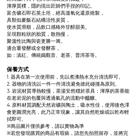
渾厚質樸，隱約現出匠師們手捏的印記。
富含礦石即石英土坯，經高溫氧化還原燒製，
具類似麥飯石結構活性炭質，
使水質滑順，品飲口感格外甘醇甜美。
呈現顆粒狀的胎質，散熱慢，
聚溫性比陶與瓷更勝一籌。
適合重發酵或全發酵茶，
如：滇紅、傳統鐵觀音、老茶、普洱茶等。
保養方式
1.
器具在第一次使用前，先以煮沸熱水充分清洗即可。
2.
器物的清洗以一件一件清洗避免彼此碰撞為原則。
3.
岩泥材質導熱較慢，茶湯安然穩於茶具；渾厚的茶香能
在老岩泥的包覆與透過氣孔的流動中醞釀。
4.
原料材質調配天然岩礦與陶土，吸水性佳，使用後色澤
會更圓潤光亮，此乃正常現象，讓其自然乾燥或以乾布輕
拭即可。
※
商品圖片僅供參考，請以實物為準
※
若您發現購買的商品有瑕疵，請您先拍照留存，並將完