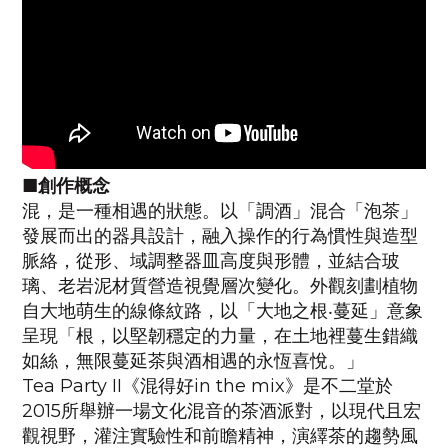
■創作概念
混，是一種相遇的狀態。以「調酒」混合「泡茶」
發展而出的器具設計，融入操作的行為慣性與造型
脈絡，從形、域調整器皿高度與形體，並結合玻
璃、老岩泥材質營造視覺層次變化。外觀刻劃植物
自大地萌生的線條紋路，以「大地之根‧蔓延」意象
呈現「根，以堅韌穩定的力量，在土地裡蔓生錯織
如絲，無限蔓延茶與酒相遇的永恆喜悅。」
Tea Party II《混得好in the mix》是不二堂於
2015所舉辦一場文化混音的茶酒派對，以現代且宏
觀視野，灌注實驗性和前瞻精神，演繹茶的趨勢風