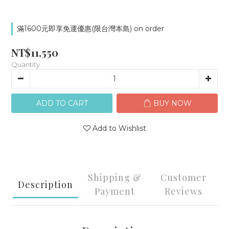
滿1600元即享免運優惠(限台灣本島) on order
NT$11,550
Quantity
ADD TO CART
BUY NOW
Add to Wishlist
Shipping &
Customer
Description
Payment
Reviews