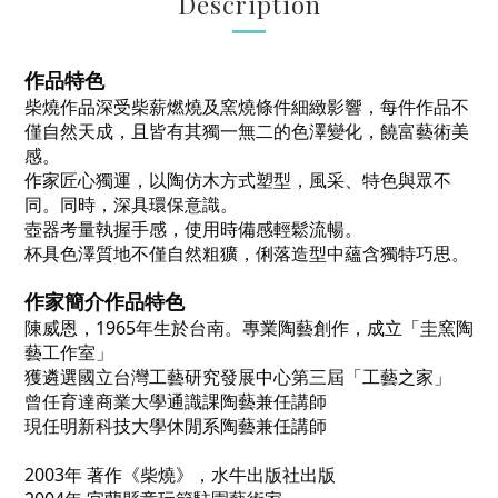
Description
作品特色
柴燒作品深受柴薪燃燒及窯燒條件細緻影響，每件作品不
僅自然天成，且皆有其獨一無二的色澤變化，饒富藝術美
感。
作家匠心獨運，以陶仿木方式塑型，風采、特色與眾不
同。同時，深具環保意識。
壺器考量執握手感，使用時備感輕鬆流暢。
杯具色澤質地不僅自然粗獷，俐落造型中蘊含獨特巧思。
作家簡介
作品特色
陳威恩，
1965
年生於台南。專業陶藝創作，成立「圭窯陶
藝工作室」
獲遴選國立台灣工藝研究發展中心第三屆「工藝之家」
曾任育達商業大學通識課陶藝兼任講師
現任明新科技大學休閒系陶藝兼任講師
2003
年
著作《柴燒》，水牛出版社出版