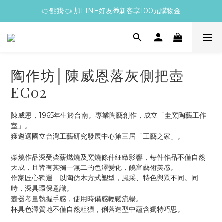
👉點我👈 加LINE好友🎁新客享100元購物金
陶作坊│陳威恩落灰側把壺
EC02
陳威恩，1965年生於台南。專業陶藝創作，成立「圭窯陶藝工作
室」。
獲遴選國立台灣工藝研究發展中心第三屆「工藝之家」。
柴燒作品深受柴薪燃燒及窯燒條件細緻影響，每件作品不僅自然
天成，且皆有其獨一無二的色澤變化，饒富藝術美感。
作家匠心獨運，以陶仿木方式塑型，風采、特色與眾不同。同
時，深具環保意識。
壺器考量執握手感，使用時備感輕鬆流暢。
杯具色澤質地不僅自然粗獷，俐落造型中蘊含獨特巧思。