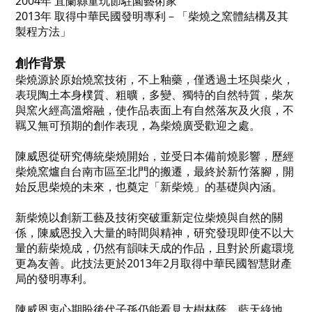
2004
年
宜蘭縣童玩節駐園藝術家
2013
年
取得中華民國發明專利－「柴燒之窯體結構及其
製程方法」
創作背景
柴燒源於原始燒窯技術，不上釉藥，僅透過土坯與柴火，
表現陶土本身樸質、粗曠，多變、獨特的自然特質，柴灰
與窯火經高溫熔融，使作品表面上有自然落灰及火痕，不
羈又無可預期的創作表現，為柴燒廣受歡迎之處。
陳威恩從研究傳統柴燒開始，並受日本備前燒影響，歷經
柴燒窯爐自台南市區至北門的搬遷，最終於新竹落腳，開
始反思柴燒的未來，也奠定「新柴燒」的基礎與內涵。
新柴燒以創新工藝及技術突破重新定位柴燒與自然的關
係，陳威恩投入大量的時間與精神，研究發現即使不以大
量的薪柴燒成，仍然有韻味天成的作品，且對於所處環境
更為友善。此技法更於
2013
年
2
月取得中華民國智慧財產
局的發明專利。
陳威恩衷心期盼後代子孫仍能看見大樹林蔭，藍天綠地，