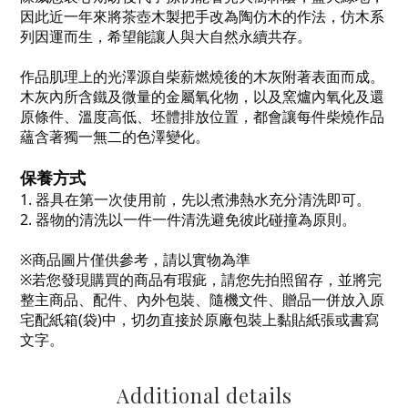
因此近一年來將茶壺木製把手改為陶仿木的作法，仿木系
列因運而生，希望能讓人與大自然永續共存。
作品肌理上的光澤源自柴薪燃燒後的木灰附著表面而成。
木灰內所含鐵及微量的金屬氧化物，以及窯爐內氧化及還
原條件、溫度高低、坯體排放位置，都會讓每件柴燒作品
蘊含著獨一無二的色澤變化。
保養方式
1.
器具在第一次使用前，先以煮沸熱水充分清洗即可。
2.
器物的清洗以一件一件清洗避免彼此碰撞為原則。
※商品圖片僅供參考，請以實物為準
※若您發現購買的商品有瑕疵，請您先拍照留存，並將完
整主商品、配件、內外包裝、隨機文件、贈品一併放入原
宅配紙箱
(
袋
)
中，切勿直接於原廠包裝上黏貼紙張或書寫
文字。
Additional details