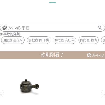
手捏
你喜歡的分類
側把壺 品茗杯
側把壺 陶作坊
側把壺 高山茶
側把壺 粉青
你剛剛看了