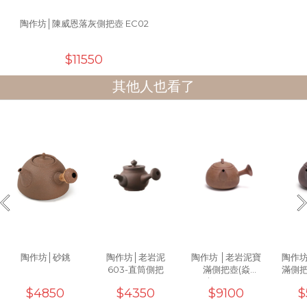
陶作坊│陳威恩落灰側把壺 EC02
$11550
其他人也看了
陶作坊│砂銚
陶作坊│老岩泥
陶作坊 │老岩泥寶
陶作坊
603-直筒側把
滿側把壺(焱
滿側把
焱)_230ml
$4850
$4350
$9100
$