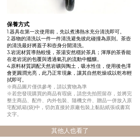
保養方式
1.
器具在第一次使用前，先以煮沸熱水充分清洗即可。
2.
器物的清洗以一件一件清洗避免彼此碰撞為原則。茶壺
的清洗最好將蓋子和壺身分開清洗。
3.
岩泥材質導熱較慢，茶湯安然穩於茶具；渾厚的茶香能
在老岩泥的包覆與透過氣孔的流動中醞釀。
4.
原料材質調配天然岩礦與陶土，吸水性佳，使用後色澤
會更圓潤光亮，此乃正常現象，讓其自然乾燥或以乾布輕
拭即可。
※商品圖片僅供參考，請以實物為準
※若您發現購買的商品有瑕疵，請您先拍照留存，並將完
整主商品、配件、內外包裝、隨機文件、贈品一併放入原
宅配紙箱
(
袋
)
中，切勿直接於原廠包裝上黏貼紙張或書寫
文字。
其他人也看了