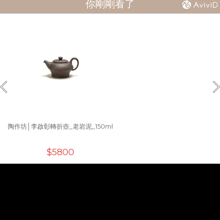
你剛剛看了
陶作坊│李啟彰轉折壺_老岩泥_150ml
$5800