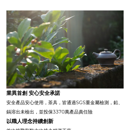
業異首創 安心安全承諾
安全產品安心使用，茶具，皆通過
SGS
重金屬檢測，鉛、
鎘溶出未檢出，並投保
3370
萬產品責任險
以職人理念持續創新