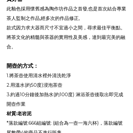
此釉色採用懷舊感為陶作坊作品之首發
,
也是首次結合專業
茶人監制之作品
,
經多次的作品修正
,
款式因力求大器而尺寸不宜過小之間，尋求最佳平衡點。
將茶文化的精髓與茶器的實用性及美感，達到最完美的融
合。
開壺的方式：
1.
將茶壺使用清水裡外清洗乾淨
2.
用溫水
(
約
50
度
)
浸泡茶壺
3.
約過
10
分鐘後加熱水
(
約
100
度
)
淋浴茶壺後取出即完成
開壺作業
材質
:
老岩泥
*
落款編號
:666
組編號
: (
組合為一壺一海六杯
)，
落款編號
尾數帶
4的商品
不進行販售