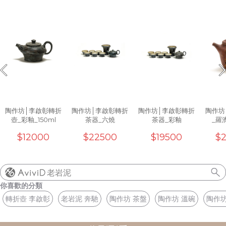
陶作坊│李啟彰轉折
陶作坊│李啟彰轉折
陶作坊│李啟彰轉折
陶作坊
壺_彩釉_150ml
茶器_六燒
茶器_彩釉
_羅
_
$12000
$22500
$19500
$
老岩泥
你喜歡的分類
轉折壺 李啟彰
老岩泥 奔馳
陶作坊 茶盤
陶作坊 溫碗
陶作坊