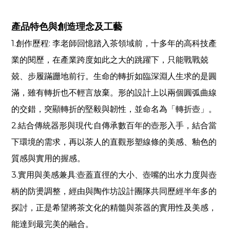
產品特色與創造理念及工藝
1.
創作歷程
:
李老師回憶踏入茶領域前，十多年的高科技產
業的閱歷，在產業跨度如此之大的跳躍下，只能戰戰兢
兢、步履蹣跚地前行。生命的轉折如臨深淵人生求的是圓
滿，雖有轉折也不輕言放棄。形的設計上以兩個圓弧曲線
的交錯，突顯轉折的堅毅與韌性，並命名為「轉折壺」。
2.
結合傳統器形與現代
:
自傳承數百年的壺形入手，結合當
下環境的需求，再以茶人的直觀形塑線條的美感、釉色的
質感與實用的握感。
3.
實用與美感兼具
:
壺蓋直徑的大小、壺嘴的出水力度與壺
柄的防燙調整，經由與陶作坊設計團隊共同歷經半年多的
探討，正是希望將茶文化的精髓與茶器的實用性及美感，
能達到最完美的融合。