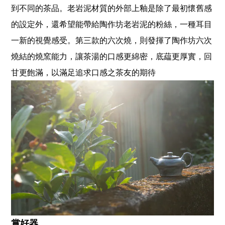
到不同的茶品。老岩泥材質的外部上釉是除了最初懷舊感
的設定外，還希望能帶給陶作坊老岩泥的粉絲，一種耳目
一新的視覺感受。第三款的六次燒，則發揮了陶作坊六次
燒結的燒窯能力，讓茶湯的口感更綿密，底藴更厚實，回
甘更飽滿，以滿足追求口感之茶友的期待
賞好器