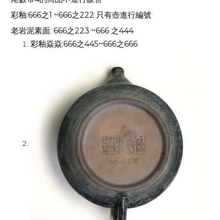
彩釉
:666
之
1 ~666
之
222
只有壺進行編號
老岩泥素面
: 666
之
223 ~666
之
444
彩釉焱焱
:666
之
445~666
之
666