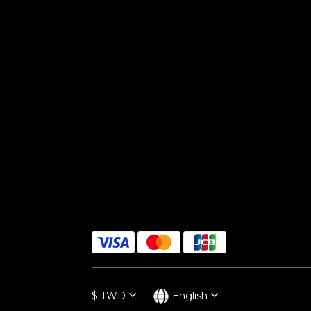
$
TWD
English