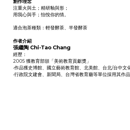
創作理念
注重火與土；精研釉與形；
用我心與手；怡悅你的情。
適合泡茶種類：輕發酵茶、半發酵茶
作者介紹
張繼陶
Chi-Tao Chang
經歷：
2005
獲教育部頒「美術教育貢獻獎」
‧作品獲史博館、國立藝術教育館、北美館、台北
/
台中文
‧行政院文建會、新聞局、台灣省教育廳等單位採用其作