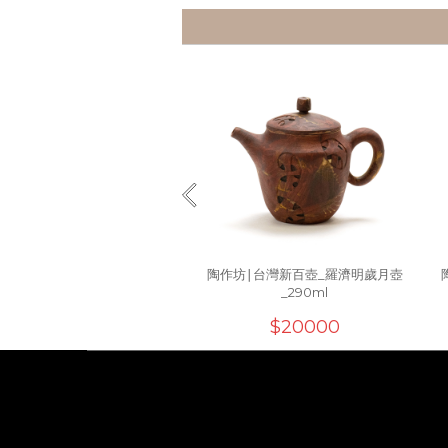
陶作坊∣台灣新百壺_羅濟明歲月壺
_290ml
$20000