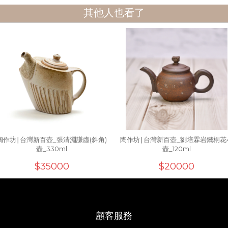
其他人也看了
陶作坊∣台灣新百壺_張清淵謙虛(斜角)
陶作坊∣台灣新百壺_劉培霖岩鐵桐花
壺_330ml
壺_120ml
$35000
$20000
顧客服務