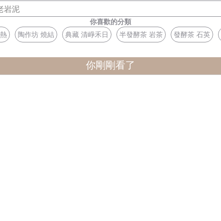
老岩泥
你喜歡的分類
導熱
陶作坊 燒結
典藏 清崢禾日
半發酵茶 岩茶
發酵茶 石英
你剛剛看了