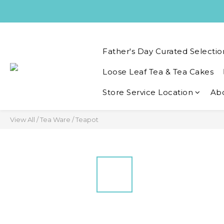
Father's Day Curated Selectio
Loose Leaf Tea & Tea Cakes
Store Service Location
Ab
View All
/
Tea Ware
/
Teapot