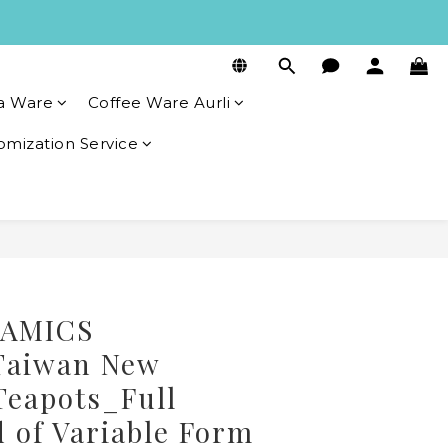
a Ware
Coffee Ware Aurli
omization Service
BUY NOW
RAMICS
aiwan New
eapots_Full
 of Variable Form