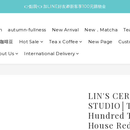
👉點我👈 加LINE好友🎁新客享100元購物金
n
autumn-fullness
New Arrival
New．Matcha
Te
咖啡豆
Hot Sale
Tea x Coffee
New Page
Cust
out Us
International Delivery
LIN'S CE
STUDIO│T
Hundred T
House Red