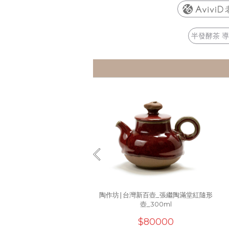
半發酵茶 
陶作坊∣台灣新百壺_張繼陶滿堂紅隨形
壺_300ml
$80000