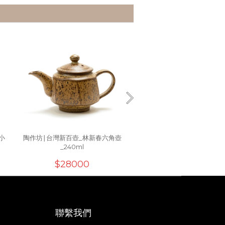
小
陶作坊∣台灣新百壺_林新春六角壺
陶作坊∣台灣新百壺_陳芳
_240ml
_130ml
$28000
$20000
聯繫我們