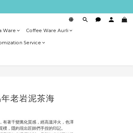
a Ware
Coffee Ware Aurli
omization Service
BUY NOW
馬年老岩泥茶海
，有著千變萬化質感，經高溫淬火，色澤
質樸，隱約現出匠師們手捏的印記。