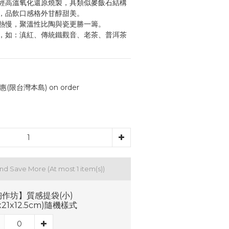
經高溫氧化還原燒製，具類似麥飯石結構
，品飲口感格外甘醇甜美。
熱慢，聚溫性比陶與瓷更勝一籌。
，如：滇紅、傳統鐵觀音、老茶、普洱茶
(限台灣本島) on order
and Save More
(At most 1 item(s))
作坊】質感提袋(小)
8x21x12.5cm)隨機樣式