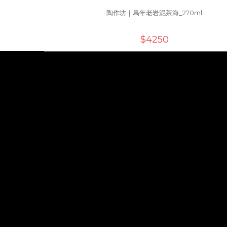
陶作坊｜馬年老岩泥茶海_270ml
$4250