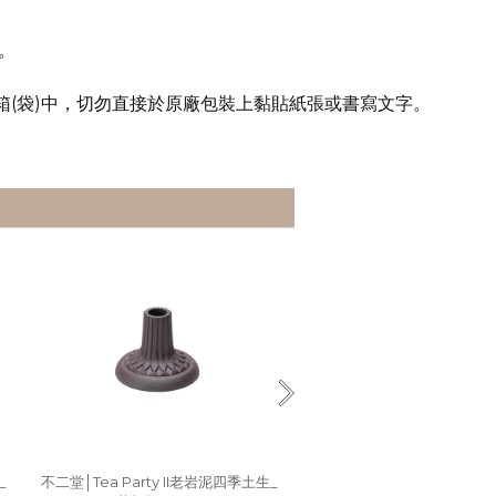
。
箱
(
袋
)
中，切勿直接於原廠包裝上黏貼紙張或書寫文字。
_
不二堂│Tea Party II老岩泥四季土生_
陶作坊 │ 老岩泥燒水壺一