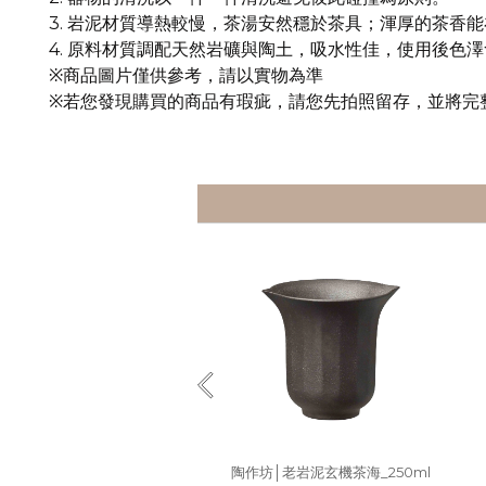
3.
岩泥材質導熱較慢，茶湯安然穩於茶具；渾厚的茶香能
4.
原料材質調配天然岩礦與陶土，吸水性佳，使用後色澤
※
商品圖片僅供參考，請以實物為準
※
若您發現購買的商品有瑕疵，請您先拍照留存，並將完
陶作坊│老岩泥玄機茶海_250ml