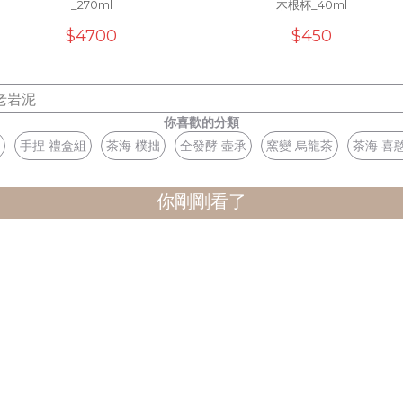
_270ml
木根杯_40ml
$4700
$450
老岩泥
你喜歡的分類
手捏 禮盒組
茶海 樸拙
全發酵 壺承
窯變 烏龍茶
茶海 喜
你剛剛看了