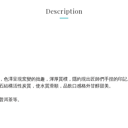
Description
，色澤呈現窯變的拙趣，
渾厚質樸，隱約現出匠師們手捏的印記
石結構活性炭質，
使水質滑順，品飲口感格外甘醇甜美。
普洱茶等。