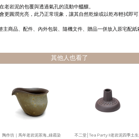
在老岩泥的包覆與透過氣孔的流動中醞釀。
會更圓潤光亮，此乃正常現象，讓其自然乾燥或以乾布輕拭即可
整主商品、配件、內外包裝、隨機文件、贈品一併放入原宅配紙
其他人也看了
陶作坊｜馬年老岩泥茶海_綠霜染
不二堂│Tea Party II老岩泥四季土生