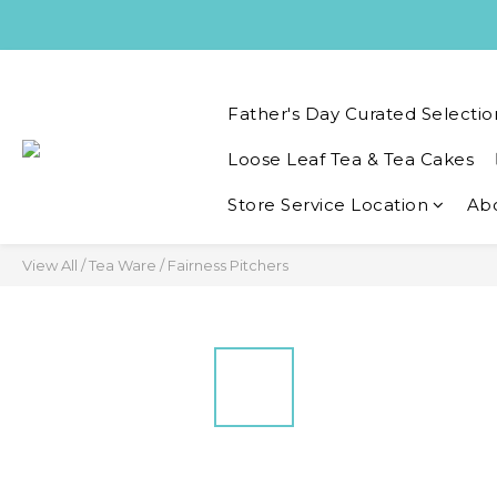
Father's Day Curated Selectio
Loose Leaf Tea & Tea Cakes
Store Service Location
Ab
View All
/
Tea Ware
/
Fairness Pitchers