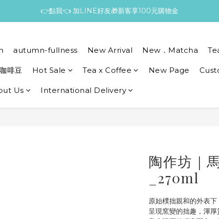
👉點我👈 加LINE好友🎁新客享100元購物金
n
autumn-fullness
New Arrival
New．Matcha
Te
咖啡豆
Hot Sale
Tea x Coffee
New Page
Cust
out Us
International Delivery
陶作坊｜
_270ml
原始樸拙親和的外表下
呈現窯變的拙趣，渾厚