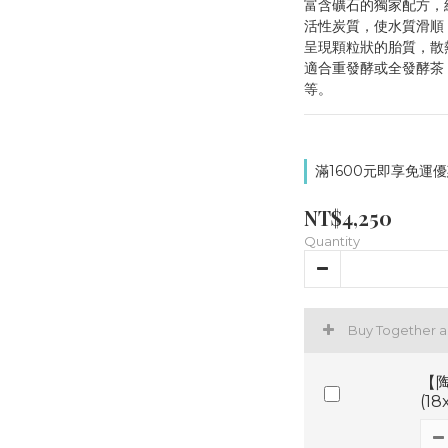
富含礦石的獨家配方，
活性炭質，使水質滑順
呈現顆粒狀的胎質，散
適合重發酵或全發酵茶
等。
滿1600元即享免運優惠
NT$4,250
Quantity
Buy Together 
【陶
(1