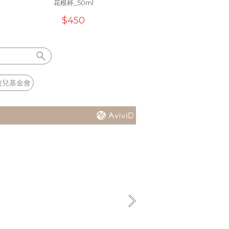
花根杯_50ml
手)_1400ml
$450
$5550
憨兒基金會