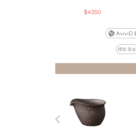
$4350
樸拙 落金