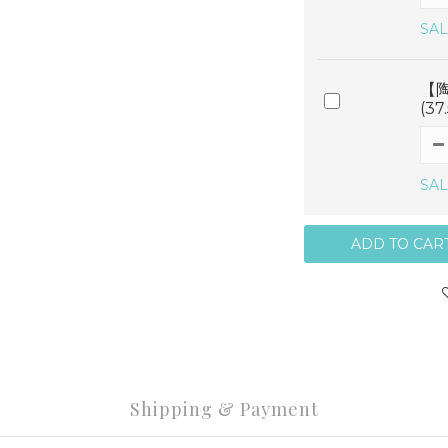
SAL
【陶
(3
SAL
ADD TO CAR
Shipping & Payment