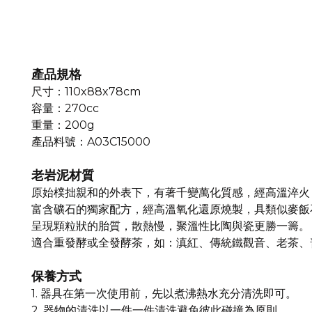
產品規格
尺寸：
110x88x78cm
容量：
270cc
重量：
200g
產品料號：
A03C15000
老岩泥材質
原始樸拙親和的外表下，有著千變萬化質感，
經高溫淬火
富含礦石的獨家配方，經高溫氧化還原燒製，
具類似麥飯
呈現顆粒狀的胎質，散熱慢，
聚溫性比陶與瓷更勝一籌。
適合重發酵或全發酵茶，
如：滇紅、傳統鐵觀音、老茶、
保養方式
1.
器具在第一次使用前，先以煮沸熱水充分清洗即可。
2.
器物的清洗以一件一件清洗避免彼此碰撞為原則。