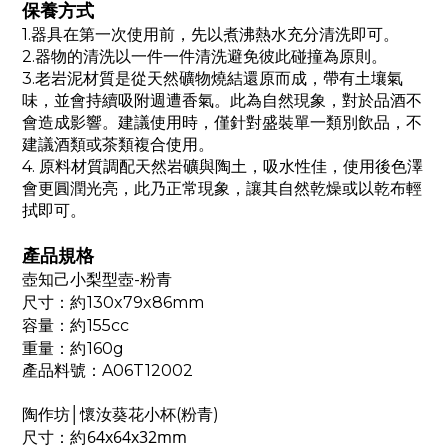
保養方式
1.器具在第一次使用前，先以煮沸熱水充分清洗即可。
2.器物的清洗以一件一件清洗避免彼此碰撞為原則。
3.老岩泥材質是從天然礦物燒結還原而成，帶有土壤氣
味，並會持續吸附週遭香氣。此為自然現象，對於品酒不
會造成影響。建議使用時，僅針對盛裝單一類別飲品，不
建議酒類或茶類複合使用。
4. 原料材質調配天然岩礦與陶土，吸水性佳，使用後色澤
會更圓潤光亮，此乃正常現象，讓其自然乾燥或以乾布輕
拭即可。
產品規格
壺知己小梨型壺-粉青
約
尺寸
：
130x79x86mm
約
容量
：
155cc
約
重量
：
160g
產品料號
：A06T12002
陶作坊│懷汝葵花小杯(粉青)
約
尺寸
：
64x64x32mm