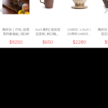
陶作坊 │ 佇在_拓黑
Aurli 奧利│老岩泥
GABEE. x Aurli｜
陶作坊
系列春遊組_1壺2杯
恣意杯_杯口釉_3
20周年GABEE.洸
花正把
次燒
芒濾杯
$9250
$650
$2280
$