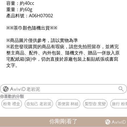
約
容量
：
40cc
約
重量
：
60g
產品料號
：A06H07002
※
※茶巾顏色隨機出貨
※
※
※商品圖片僅供參考，請以實物為準
※若您發現購買的商品有瑕疵，請您先拍照留存，並將完
整主商品、配件、內外包裝、隨機文件、贈品一併放入原
宅配紙箱(袋)中，切勿直接於原廠包裝上黏貼紙張或書寫
文字。
老岩泥
你喜歡的分類
粉青 禮盒
壺知己 老岩泥
茶便當 杯組
梨型壺 窯變
旅行 粉
你剛剛看了