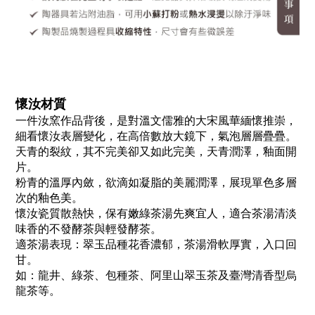
懷汝材質
一件汝窯作品背後，是對溫文儒雅的大宋風華緬懷推崇，
細看懷汝表層變化，在高倍數放大鏡下，氣泡層層疊疊。
天青的裂紋，其不完美卻又如此完美，天青潤澤，釉面開
片。
粉青的溫厚內斂，欲滴如凝脂的美麗潤澤，展現單色多層
次的釉色美。
懷汝瓷質散熱快，保有嫩綠茶湯先爽宜人，適合茶湯清淡
味香的不發酵茶與輕發酵茶。
適茶湯表現：翠玉品種花香濃郁，茶湯滑軟厚實，入口回
甘。
如：龍井、綠茶、包種茶、阿里山翠玉茶及臺灣清香型烏
龍茶等。