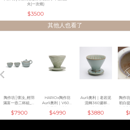
火(一次燒)
$3500
其他人也看了
陶作坊│懷汝_輕羽
HARIOx陶作坊
Aurli奧利｜老岩泥
陶作
滿富一壺二杯組_粉
Aurli奧利｜V60天
流轉360濾杯
初白提
青
青雲龍01濾杯
_02(懷汝粉青)
內釉/ 
$7900
$4990
$3880
$