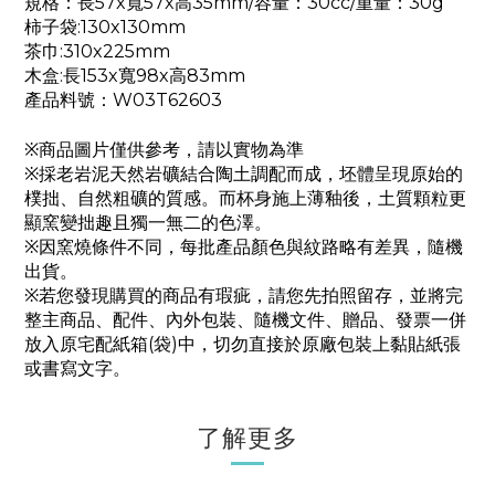
規格：長57x寬57x高35mm/容量：30cc/重量：30g
柿子袋:130x130mm
茶巾:310x225mm
木盒:長153x寬98x高83mm
產品料號：W03T62603
※商品圖片僅供參考，請以實物為準
※採老岩泥天然岩礦結合陶土調配而成，坯體呈現原始的
樸拙、自然粗礦的質感。而杯身施上薄釉後，土質顆粒更
顯窯變拙趣且獨一無二的色澤。
※因窯燒條件不同，每批產品顏色與紋路略有差異，隨機
出貨。
※若您發現購買的商品有瑕疵，請您先拍照留存，並將完
整主商品、配件、內外包裝、隨機文件、贈品、發票一併
放入原宅配紙箱(袋)中，切勿直接於原廠包裝上黏貼紙張
或書寫文字。
了解更多