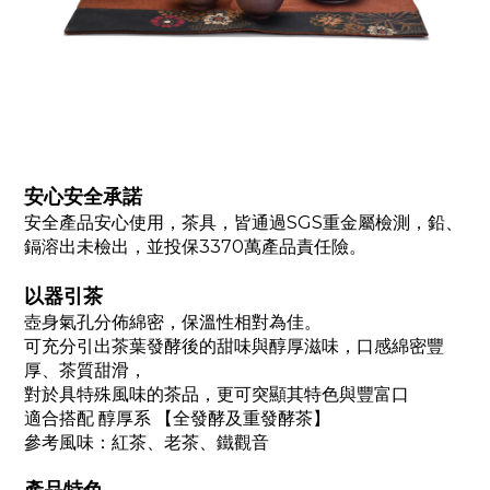
安心安全承諾
安全產品安心使用，茶具，皆通過SGS重金屬檢測，鉛、
鎘溶出未檢出，並投保3370萬產品責任險。
以器引茶
壺身氣孔分佈綿密，保溫性相對為佳。
可充分引出茶葉發酵後的甜味與醇厚滋味，口感綿密豐
厚、茶質甜滑，
對於具特殊風味的茶品，更可突顯其特色與豐富口
適合搭配 醇厚系 【全發酵及重發酵茶】
參考風味：紅茶、老茶、鐵觀音