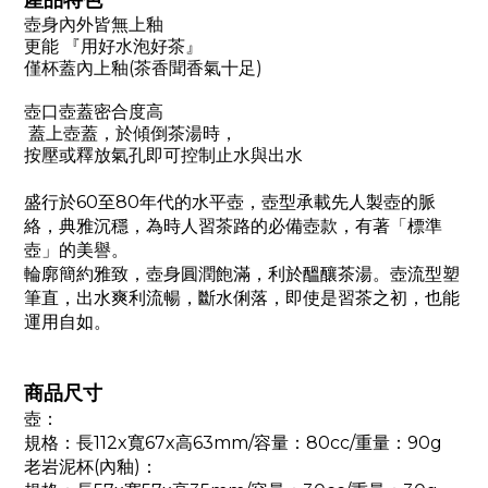
產品特色
壺身
內外皆無上釉
更能 『
用好水泡好茶』
僅
杯蓋內上釉(茶香聞香氣十足)
壺口壺蓋密合度高
蓋上壺蓋，於傾倒茶湯時，
按壓或釋放氣孔即可控制止水與出水
盛行於60至80年代的水平壺，壺型承載先人製壺的脈
絡，典雅沉穩，為時人習茶路的必備壺款，有著「標準
壺」的美譽。
輪廓簡約雅致，壺身圓潤飽滿，利於醞釀茶湯。壺流型塑
筆直，出水爽利流暢，斷水俐落，即使是習茶之初，也能
運用自如。
商品尺寸
壺：
規格：長112x寬67x高63mm/容量：80cc/重量：90g
老岩泥杯(內釉)：