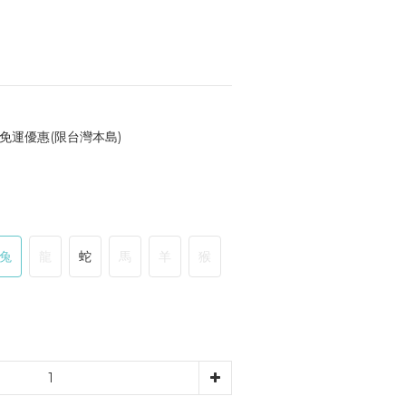
免運優惠(限台灣本島)
兔
龍
蛇
馬
羊
猴