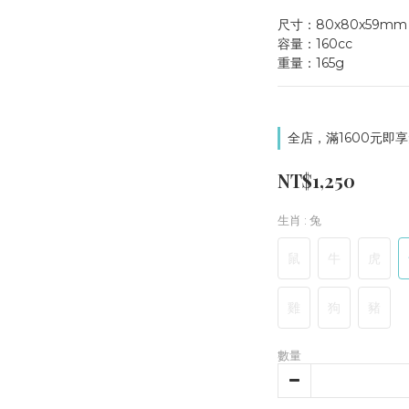
尺寸：80x80x59mm
容量：160cc     
重量：165g
全店，滿1600元即享
NT$1,250
生肖
: 兔
鼠
牛
虎
雞
狗
豬
數量