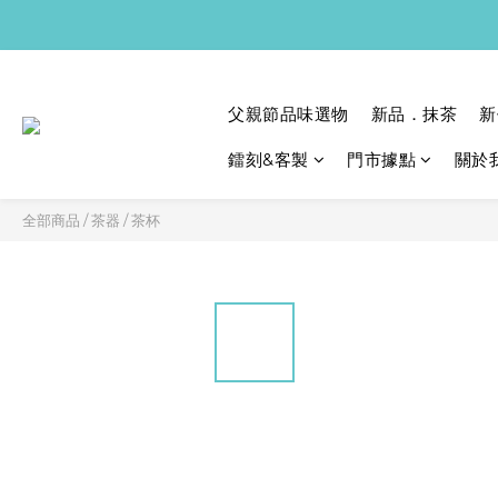
父親節品味選物
新品．抹茶
新
鐳刻&客製
門市據點
關於
全部商品
/
茶器
/
茶杯