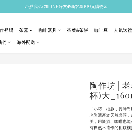
👉點我👈 加LINE好友🎁新客享100元購物金
作登場
茶器
咖啡器具
茶葉&茶餅
咖啡豆
人氣送禮
我們
海外配送
陶作坊│老
杯)大_160
「小巧，拙趣，具時尚
老岩泥產於天然岩礦，
美，用於酒、咖啡也能
有自然不造作的粗曠樸