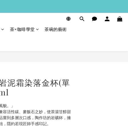
茶×咖啡學堂
茶碗的藝術
立即購買
岩泥霜染落金杯(單
ml
風貌。」
兼容活性碳、麥飯石之妙，使茶湯甘醇甜
品嘗到多層次口感，陶作坊的岩礦杯，擁
拙，隱約若現匠師手感印記。