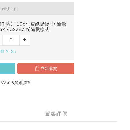
品
(最多 1 件)
作坊】150g牛皮紙提袋(中)新款
7.5x14.5x28cm)隨機樣式
價 NT$5
立即購買
加入追蹤清單
顧客評價