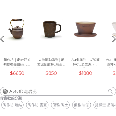
陶作坊｜老岩泥如
大地脈動系列 | 老
Aurli 奧利｜U70濾
Aurl
初提樑壺組(火)_一
岩泥刻痕杯_烏金黑
杯01_老岩泥（上
豆杯
壺兩杯
(工藝款)10oz
釉）
+白色
$6650
$850
$1880
$
濾杯0
老岩泥
你喜歡的分類
陶作坊 燒結
陶作坊 雲臺
優雅 陶土
優雅 岩茶
提樑壺 品茗