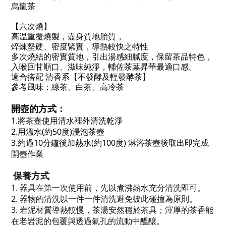
烏龍茶
【六次燒】
高温重覆燒製，壺身質地胎質，
焠煉堅硬、密度緊實，導熱較快之特性
多次燒結的密實質地，引出湯感細膩度，保留茶品特色，
入喉回甘順口、滋味純淨，輔佐茶葉昇華最適口感。
適合搭配 清香系【不發酵及輕發酵茶】
參考風味：綠茶、白茶、高冷茶
開壺的方式：
1.將茶壺使用清水裡外清洗乾淨
2.用溫水(約50度)浸泡茶壺
3.約過10分鐘後加熱水(約100度) 淋浴茶壺後取出即完成
開壺作業
保養方式
1.
器具在第一次使用前，先以煮沸熱水充分清洗即可。
2.
器物的清洗以一件一件清洗避免彼此碰撞為原則。
3.
岩泥材質導熱較慢，茶湯安然穩於茶具；渾厚的茶香能
在老岩泥的包覆與透過氣孔的流動中醞釀。