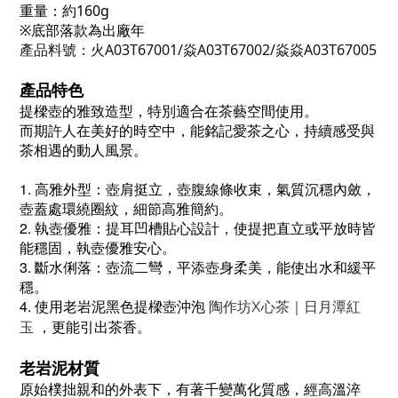
重量
：約160g
※底部落款為出廠年
產品料號：火A03T67001/焱A03T67002/焱焱A03T67005
產品特色
提樑壺的雅致造型，特別適合在茶藝空間使用。
而期許人在美好的時空中，能銘記愛茶之心，持續感受與
茶相遇的動人風景。
1. 高雅外型：壺肩挺立，壺腹線條收束，氣質沉穩內斂，
壺蓋處環繞圈紋，細節高雅簡約。
2. 執壺優雅：提耳凹槽貼心設計，使提把直立或平放時皆
能穩固，執壺優雅安心。
3. 斷水俐落：壺流二彎，平添壺身柔美，能使出水和緩平
穩。
4. 使用老岩泥黑色提樑壺沖泡
陶作坊X心茶｜日月潭紅
，更能引出茶香。
玉
老岩泥材質
原始樸拙親和的外表下，有著千變萬化質感，經高溫淬