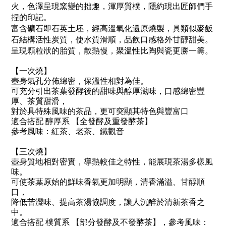
火，色澤呈現窯變的拙趣，渾厚質樸，隱約現出匠師們手
捏的印記。
富含礦石即石英土坯，經高溫氧化還原燒製，具類似麥飯
石結構活性炭質，使水質滑順，品飲口感格外甘醇甜美。
呈現顆粒狀的胎質，散熱慢，聚溫性比陶與瓷更勝一籌。
【一次燒】
壺身氣孔分佈綿密，保溫性相對為佳。
可充分引出茶葉發酵後的甜味與醇厚滋味，口感綿密豐
厚、茶質甜滑，
對於具特殊風味的茶品，更可突顯其特色與豐富口
適合搭配 醇厚系 【全發酵及重發酵茶】
參考風味：紅茶、老茶、鐵觀音
【三次燒】
壺身質地相對密實，導熱較佳之特性，能展現茶湯多樣風
味。
可使茶葉原始的鮮味香氣更加明顯，清香滿溢、甘醇順
口，
降低苦澀味、提高茶湯協調度，讓人沉醉於清新茶香之
中。
適合搭配 樸質系 【部分發酵及不發酵茶】，參考風味：