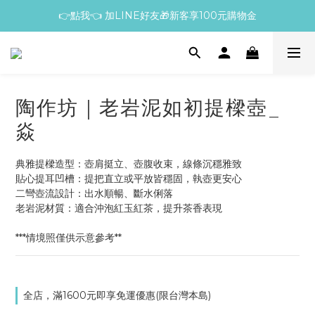
👉點我👈 加LINE好友🎁新客享100元購物金
陶作坊｜老岩泥如初提樑壺_
焱
典雅提樑造型：壺肩挺立、壺腹收束，線條沉穩雅致
貼心提耳凹槽：提把直立或平放皆穩固，執壺更安心
二彎壺流設計：出水順暢、斷水俐落
老岩泥材質：適合沖泡紅玉紅茶，提升茶香表現
***情境照僅供示意參考**
全店，滿1600元即享免運優惠(限台灣本島)