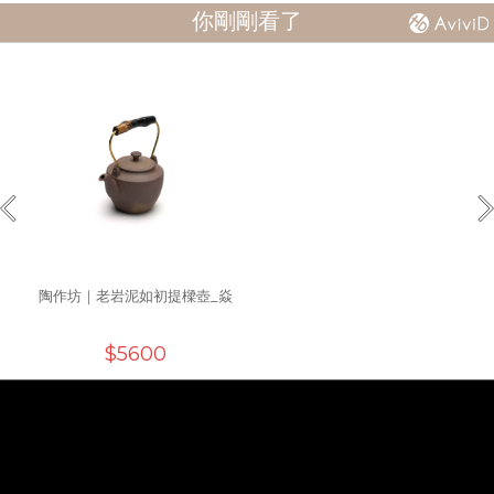
你剛剛看了
陶作坊｜老岩泥如初提樑壺_焱
$5600