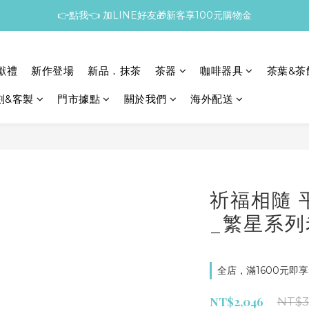
👉點我👈 加LINE好友🎁新客享100元購物金
獻禮
新作登場
新品．抹茶
茶器
咖啡器具
茶葉&茶
刻&客製
門市據點
關於我們
海外配送
祈福相隨 
_繁星系
全店，滿1600元即享
NT$2,046
NT$3