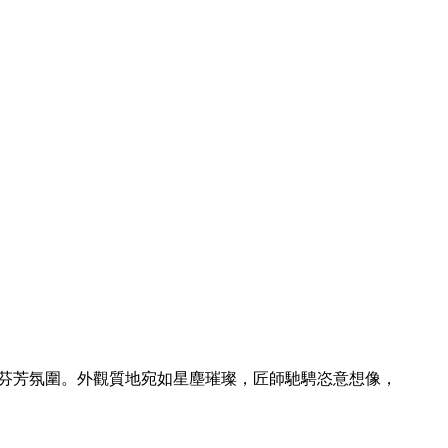
芬芳氛圍。外觀質地宛如星塵璀璨，匠師馳騁恣意想像，