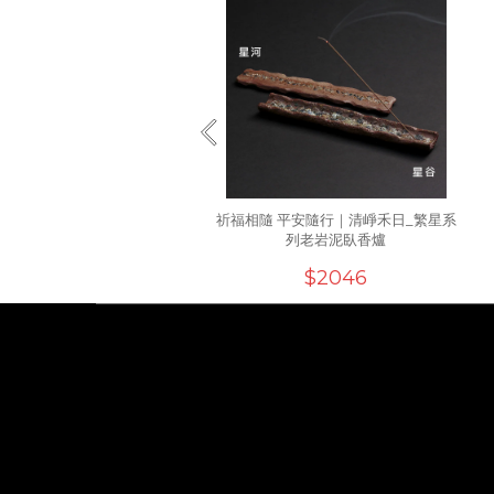
祈福相隨 平安隨行｜清崢禾日_繁星系
列老岩泥臥香爐
$2046