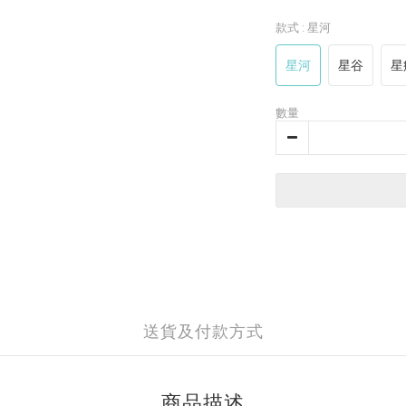
款式
: 星河
星河
星谷
星
數量
送貨及付款方式
商品描述