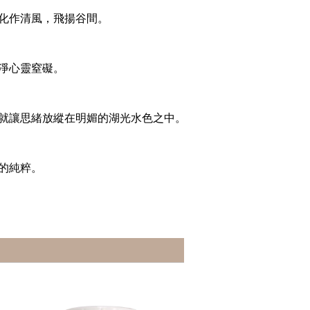
化作清風，飛揚谷間。
淨心靈窒礙。
就讓思緒放縱在明媚的湖光水色之中。
的純粹。