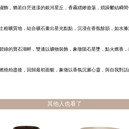
綴飾，猶若白茫迷漾的銀河星丘，香霧縹緲遊蕩，煩躁鬱結瞬間
土粗曠質地，結合礦石畫出星光點點，沉浸在香氛餘韻，如水滌
碧綠的寶石湖畔，雙邊以礦物裝飾，象徵隕石星墜，點火燃香，
燃燒殆盡後，回歸最初面貌，象徵以香氛沉澱心靈，與自我對話
其他人也看了