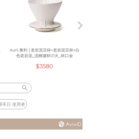
上
Aurli 奧利 │老岩泥豆杯+老岩泥豆杯+白
Aurli 奧利│工藝商品_U70
色老岩泥_流轉濾杯01火_杯口金
$3580
$2180
崢禾日 使用者