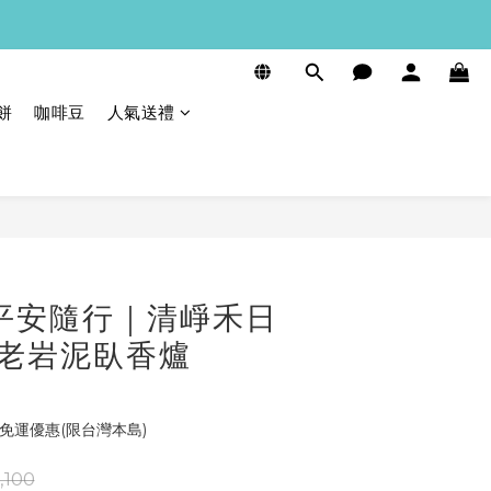
餅
咖啡豆
人氣送禮
平安隨行｜清崢禾日
列老岩泥臥香爐
免運優惠(限台灣本島)
,100