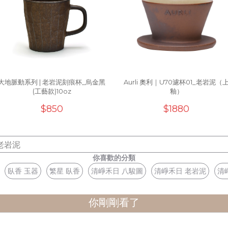
大地脈動系列 | 老岩泥刻痕杯_烏金黑
Aurli 奧利｜U70濾杯01_老岩泥（
(工藝款)10oz
釉）
$850
$1880
老岩泥
你喜歡的分類
臥香 玉器
繁星 臥香
清崢禾日 八駿圖
清崢禾日 老岩泥
清
你剛剛看了