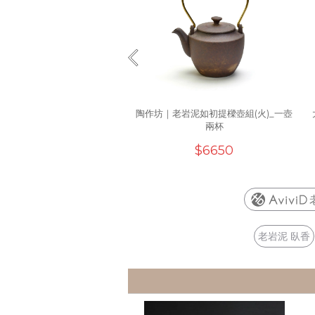
陶作坊｜老岩泥如初提樑壺組(火)_一壺
兩杯
$6650
老岩泥 臥香