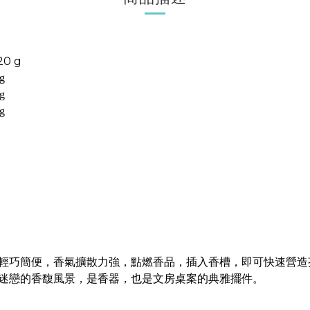
20 g
g
g
g
輕巧簡便，香氣擴散力強，點燃香品，插入香槽，即可快速營造
迷戀的香馥風景，是香器，也是文房桌案的典雅擺件。