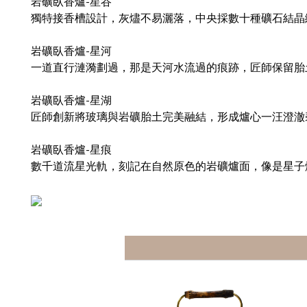
-
岩礦臥香爐
星谷
獨特接香槽設計，灰燼不易灑落，中央採數十種礦石結晶
-
岩礦臥香爐
星河
一道直行漣漪劃過，那是天河水流過的痕跡，匠師保留胎
-
岩礦臥香爐
星湖
匠師創新將玻璃與岩礦胎土完美融結，形成爐心一汪澄澈
-
岩礦臥香爐
星痕
數千道流星光軌，刻記在自然原色的岩礦爐面，像是星子