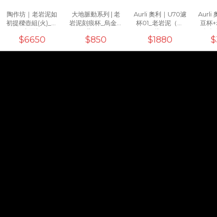
陶作坊｜老岩泥如
大地脈動系列 | 老
Aurli 奧利｜U70濾
Aurl
初提樑壺組(火)_一
岩泥刻痕杯_烏金黑
杯01_老岩泥（上
豆杯
壺兩杯
(工藝款)10oz
釉）
+白色
$6650
$850
$1880
$
濾杯0