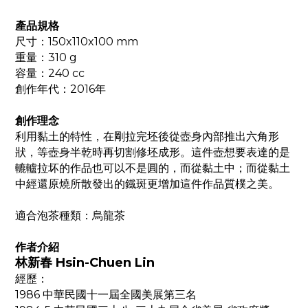
產品規格
尺寸：
150x110x100 mm
重量：
310 g
容量：
240 cc
創作年代：
2016
年
創作理念
利用黏土的特性，在剛拉完坯後從壺身內部推出六角形
狀，等壺身半乾時再切割修坯成形。這件壺想要表達的是
轆轤拉坏的作品也可以不是圓的，而從黏土中；而從黏土
中經還原燒所散發出的鐡斑更增加這件作品質樸之美。
適合泡茶種類：烏龍茶
作者介紹
林新春
Hsin-Chuen Lin
經歷：
1986
中華民國十一屆全國美展第三名