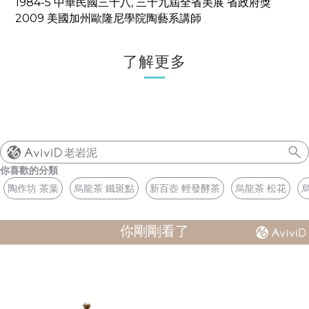
1984-5
中華民國三十八
,
三十九屆全省美展 省政府獎
2009
美國加州歐隆尼學院陶藝系講師
了解更多
老岩泥
你喜歡的分類
陶作坊 茶葉
烏龍茶 鐵斑點
新百壺 輕發酵茶
烏龍茶 松花
你剛剛看了