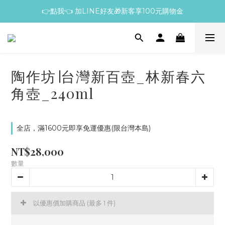
👉點我👈 加LINE好友🎁新客享100元購物金
陶作坊∣台灣新百壺_林新春六
角壺_240ml
全店，滿1600元即享免運優惠(限台灣本島)
NT$28,000
數量
以優惠價加購商品
(最多 1 件)