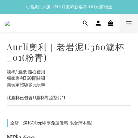
👉點我👈 加LINE好友🎁新客享100元購物金
Aurli奧利｜老岩泥U360濾杯
_01(粉青)
濾棒/ 濾紙 隨心使用
獨家專利360開關閥
讓玩家體驗多元玩味
此濾杯已包含U濾杯導流墊片*1
全店，滿1600元即享免運優惠(限台灣本島)
NT$3,600