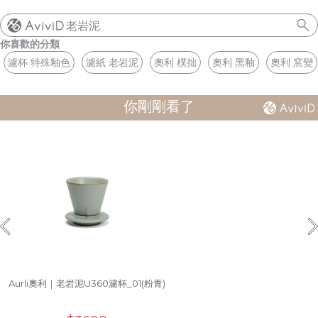
老岩泥
你喜歡的分類
濾杯 特殊釉色
濾紙 老岩泥
奧利 樸拙
奧利 黑釉
奧利 窯變
你剛剛看了
Aurli奧利｜老岩泥U360濾杯_01(粉青)