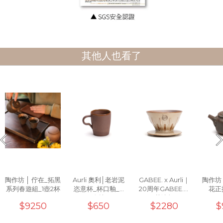
其他人也看了
陶作坊 │ 佇在_拓黑
Aurli 奧利│老岩泥
GABEE. x Aurli｜
陶作坊
系列春遊組_1壺2杯
恣意杯_杯口釉_3
20周年GABEE.洸
花正把
次燒
芒濾杯
$9250
$650
$2280
$