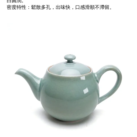
白圓潤。
密度特性：鬆散多孔，出味快，口感滑順不滯留。