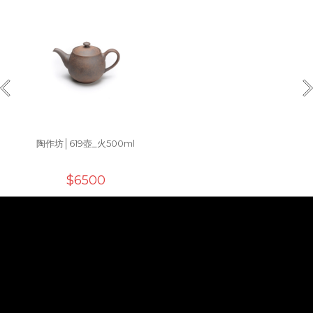
陶作坊│619壺_火500ml
$6500