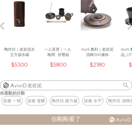
陶作坊｜老岩泥水
一人茶席｜一人 ·
Aurli 奧利｜老岩泥
Aurl
立方儲水罐
晚間 · 舒壓組
流轉360濾杯
品_U
_01(火)無釉
$5300
$5800
$2180
$
老岩泥
你喜歡的分類
節奏 一燒
節奏 發酵
陶作坊 握力健
節奏 水平
陶作坊 清崢
你剛剛看了