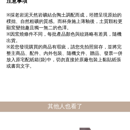
注意事項
※採老岩泥天然岩礦結合陶土調配而成，坯體呈現原始的
樸拙、自然粗礦的質感。而杯身施上薄釉後，土質顆粒更
顯窯變拙趣且獨一無二的色澤。
※因窯燒條件不同，每批產品顏色與紋路略有差異，隨機
出貨。
※若您發現購買的商品有瑕疵，請您先拍照留存，並將完
整主商品、配件、內外包裝、隨機文件、贈品、發票一併
放入原宅配紙箱(袋)中，切勿直接於原廠包裝上黏貼紙張
或書寫文字。
其他人也看了