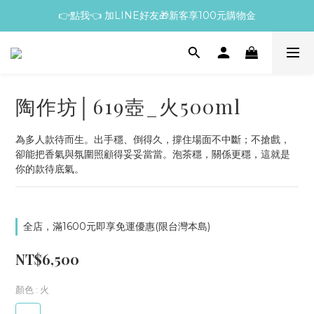
👉點我👈 加LINE好友🎁新客享100元購物金
陶作坊│619壺_火500ml
為多人款待而生。出手穩、倒得久，撐住場面不中斷；不搶戲，
卻能把香氣與氛圍照顧得妥妥當當。泡茶穩，關係更穩，這就是
你的款待底氣。
全店，滿1600元即享免運優惠(限台灣本島)
NT$6,500
顏色
: 火