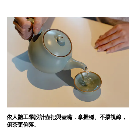
依人體工學設計壺把與壺嘴，拿握穩、不擋視線，
倒茶更俐落。