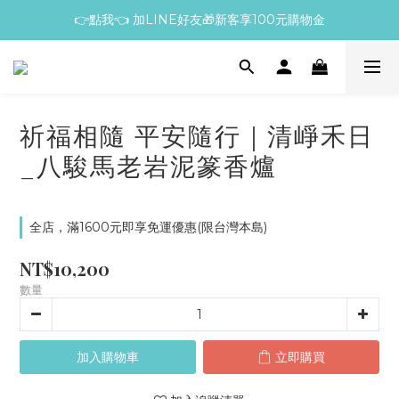
👉點我👈 加LINE好友🎁新客享100元購物金
祈福相隨 平安隨行｜清崢禾日
_八駿馬老岩泥篆香爐
全店，滿1600元即享免運優惠(限台灣本島)
NT$10,200
數量
加入購物車
立即購買