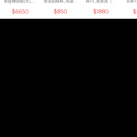
初提樑壺組(火)_一
岩泥刻痕杯_烏金黑
杯01_老岩泥（上
豆杯
壺兩杯
(工藝款)10oz
釉）
+白色
$6650
$850
$1880
$
濾杯0