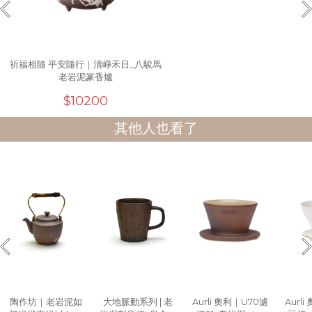
祈福相隨 平安隨行｜清崢禾日_八駿馬
老岩泥篆香爐
$10200
其他人也看了
陶作坊｜老岩泥如
大地脈動系列 | 老
Aurli 奧利｜U70濾
Aurl