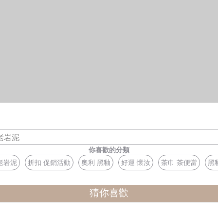
老岩泥
你喜歡的分類
老岩泥
折扣 促銷活動
奧利 黑釉
好運 懷汝
茶巾 茶便當
黑
猜你喜歡