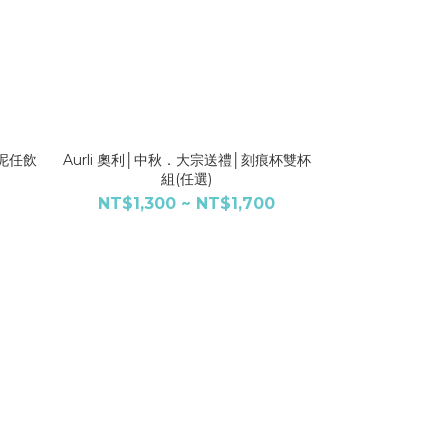
岩泥任飲
Aurli 奧利│中秋．大宗送禮│刻痕杯雙杯
Aurli 奧利│
組(任選)
杯雙
NT$1,300 ~ NT$1,700
NT$1,400