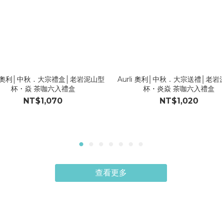
li 奧利│中秋．大宗禮盒│老岩泥山型
Aurli 奧利│中秋．大宗送禮│老
杯・焱 茶咖六入禮盒
杯・炎焱 茶咖六入禮盒
NT$1,070
NT$1,020
查看更多