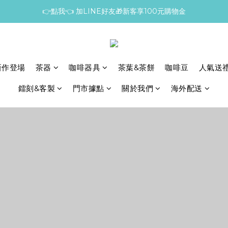
👉點我👈 加LINE好友🎁新客享100元購物金
新作登場
茶器
咖啡器具
茶葉&茶餅
咖啡豆
人氣送
鐳刻&客製
門市據點
關於我們
海外配送