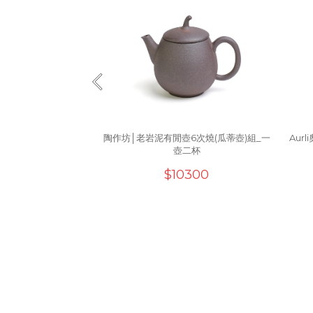
陶作坊│老岩泥有閒壺6次燒(瓜蒂壺)組_一
Aur
壺二杯
$10300