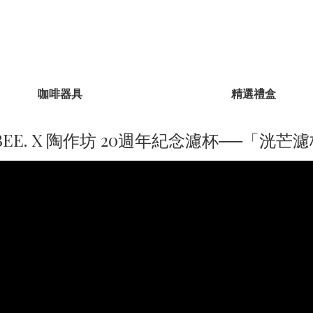
咖啡器具
精選禮盒
BEE. X 陶作坊 20週年紀念濾杯──「洸芒