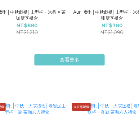
li 奧利│中秋獻禮│山型杯・米香 × 茶
Aurli 奧利│中秋獻禮│山型杯・米香
咖雙享禮盒
啡雙享禮盒
NT$880
NT$780
NT$1,210
NT$1,090
查看更多
屬價
大宗專屬價