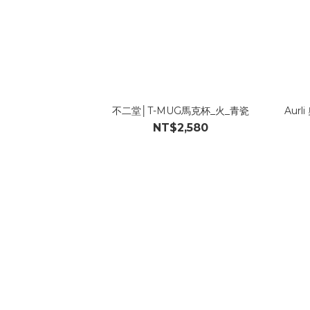
不二堂│T-MUG馬克杯_火_青瓷
Aur
NT$2,580