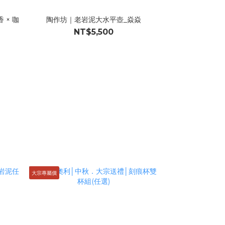
 × 咖
陶作坊｜老岩泥大水平壺_焱焱
NT$5,500
大宗專屬價
大宗專屬價