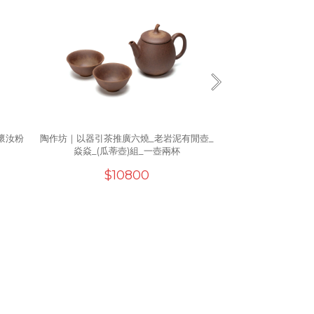
(懷汝粉
陶作坊｜以器引茶推廣六燒_老岩泥有閒壺_
陶作坊 │老岩泥寶
焱焱_(瓜蒂壺)組_一壺兩杯
組(
$10800
$1