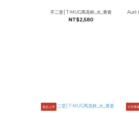
不二堂│T-MUG馬克杯_火_青瓷
Aur
NT$2,580
新品上市
大宗專