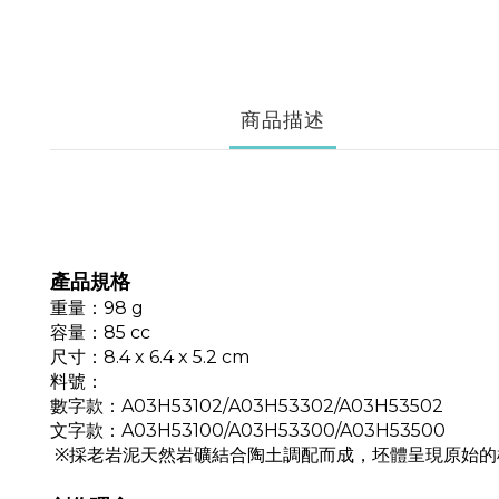
商品描述
產品規格
重量：98 g
容量：85 cc
尺寸：8.4 x 6.4 x 5.2 cm
料號
：
數字款：A03H53102/
A03H53302/A03H53502
文字款：A03H53100/A03H53300/A03H53500
※採老岩泥天然岩礦結合陶土調配而成，坯體呈現原始的