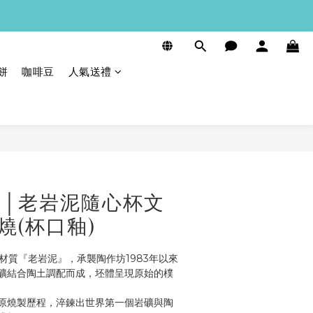
餅
咖啡豆
人氣送禮
立即購買
奧利 │老岩泥隨心杯文
1燒(杯口釉)
在地材質『老岩泥』，承襲陶作坊1983年以來
礦結合陶土調配而成，坯體呈現原始的樸
原燒製歷程，淬鍊出世界第一個岩礦與陶