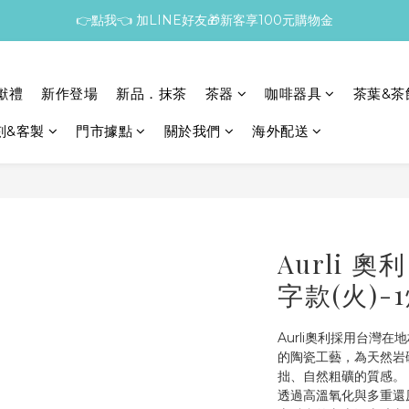
👉點我👈 加LINE好友🎁新客享100元購物金
獻禮
新作登場
新品．抹茶
茶器
咖啡器具
茶葉&茶
刻&客製
門市據點
關於我們
海外配送
Aurli 
字款(火)-
Aurli奧利採用台灣
的陶瓷工藝，為天然岩
拙、自然粗礦的質感。
透過高溫氧化與多重還