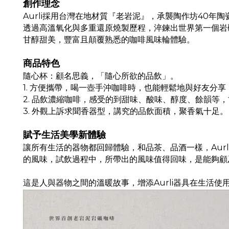
創作理念
Aurli採用台灣在地材質『老岩泥』，承襲陶作坊40
透過高溫氧化與多重還原燒製歷程，淬鍊出世界第一個岩
甘醇甜美，豐富且顛覆熟悉的咖啡風味輪體驗。
商品特色
隨心杯：顧名思義，「隨心所欲的品飲」。
1. 方便攜帶，喝一壺手沖咖啡時，也能輕鬆地與好友分
2. 品飲濃縮咖啡，感受的到甜味、酸味、醇度、餘韻等
3. 外觀上訴求聞香器型，講究的品飲面積，聚香氣十足。
賦予生活美學新體驗
讓所有生活的器物都回歸體驗，和品茶、品酒一樣，Aur
的風味，試飲過程中，所帶出的風味值得回味，是能夠顧
這是人與器物之間的溫暖故事，增添Aurli器具在生活