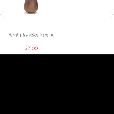
陶作坊｜老岩泥滿好中茶海_焱
$2100