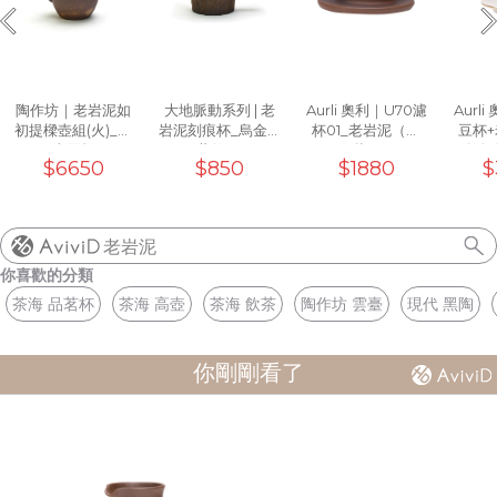
陶作坊｜老岩泥如
大地脈動系列 | 老
Aurli 奧利｜U70濾
Aurl
初提樑壺組(火)_一
岩泥刻痕杯_烏金黑
杯01_老岩泥（上
豆杯
壺兩杯
(工藝款)10oz
釉）
+白色
$6650
$850
$1880
$
濾杯0
老岩泥
你喜歡的分類
茶海 品茗杯
茶海 高壺
茶海 飲茶
陶作坊 雲臺
現代 黑陶
你剛剛看了