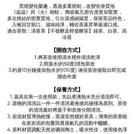
窯燒變化樂趣，透過多重燒制，改變壺身質地
《焱
焱
》與《火》相較， 陶瓷氣孔密合度更加緊實，
多次燒結的密實質地，引出湯感細膩度，保留茶品特色，
入喉回甘順口、滋味純淨，輔佐茶葉昇華最適口感。
適合茶類：
清香系【不發酵及輕發酵茶】綠茶、白茶、高
冷茶
【開壺方式】
1.將茶壺使用清水裡外清洗乾淨
2.用溫水(約50度)浸泡茶壺
3.約過10分鐘後加熱水(約100度) 淋浴茶壺後取出即完成
開壺作業
【保養方式】
1. 器具在第一次使用前，先以煮沸熱水充分清洗即可。
2. 器物的清洗以一件一件清洗避免彼此碰撞為原則。茶壺
的清洗最好將蓋子和壺身分開清洗。
3. 岩泥材質導熱較慢，茶湯安然穩於茶具；渾厚的茶香能
在老岩泥的包覆與透過氣孔的流動中醞釀。
4. 原料材質調配天然岩礦與陶土，吸水性佳，使用後色澤