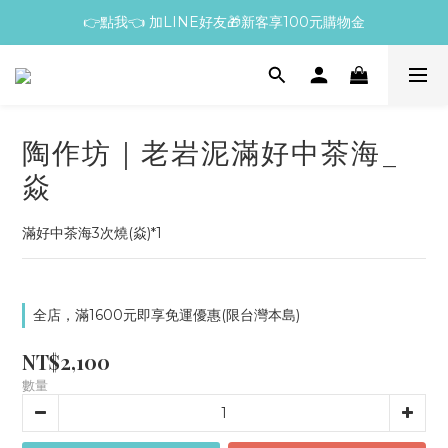
👉點我👈 加LINE好友🎁新客享100元購物金
陶作坊｜老岩泥滿好中茶海_
焱
滿好中茶海3次燒(焱)*1
全店，滿1600元即享免運優惠(限台灣本島)
NT$2,100
數量