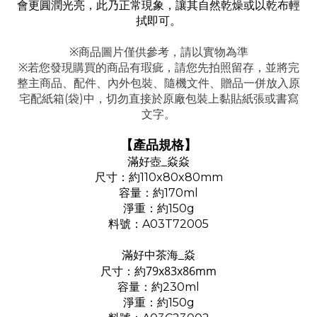
會更圓潤光亮，此乃正常現象，讓其自然乾燥或以乾布輕
拭即可。
※商品圖片僅供參考，請以實物為準
※若您發現購買的商品有瑕疵，請您先拍照留存，並將完
整主商品、配件、內外包裝、隨機文件、贈品一併放入原
宅配紙箱(袋)中，切勿直接於原廠包裝上黏貼紙張或書寫
文字。
【產品規格】
滿好壺_焱焱
尺寸：約110
x80x80mm
容量：約170
ml
淨重：約150
g
料號：A03T72005
滿好中茶海_焱
79x83x86mm
尺寸：約
容量：約230ml
淨重：約150
g