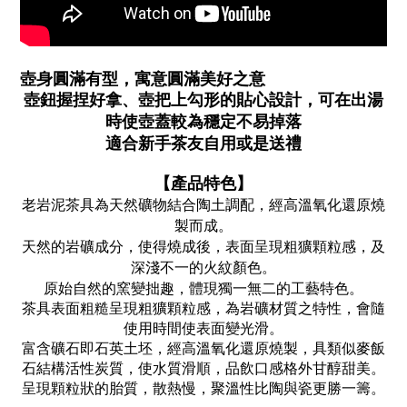
壺身圓滿有型，寓意圓滿美好之意
壺鈕握捏好拿、壺把上勾形的貼心設計，可在出湯
時使壺蓋較為穩定不易掉落
適合新手茶友自用或是送禮
【產品特色】
老岩泥茶具為天然礦物結合陶土調配，經高溫氧化還原燒
製而成。
天然的岩礦成分，使得燒成後，表面呈現粗獷顆粒感，及
深淺不一的火紋顏色。
原始自然的窯變拙趣，體現獨一無二的工藝特色。
茶具表面粗糙呈現粗獷顆粒感，為岩礦材質之特性，會隨
使用時間使表面變光滑。
富含礦石即石英土坯，經高溫氧化還原燒製，具類似麥飯
石結構活性炭質，使水質滑順，品飲口感格外甘醇甜美。
呈現顆粒狀的胎質，散熱慢，聚溫性比陶與瓷更勝一籌。