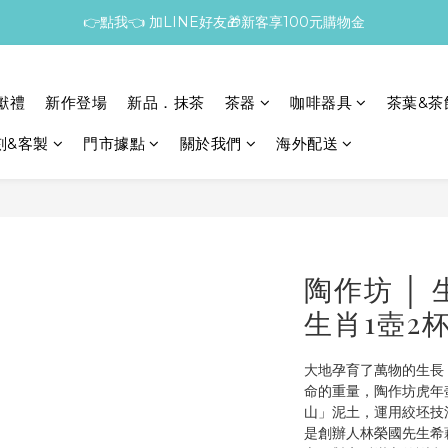
👉點我👈 加LINE好友🎁新客享100元購物金
獻禮
新作登場
新品．抹茶
茶器
咖啡器具
茶葉&茶
刻&客製
門市據點
關於我們
海外配送
陶作坊 │
生肖1壺2
大地孕育了萬物的生長
命的重量，陶作坊虎年
山」泥土，運用絞坯技
是創辦人林榮國先生希