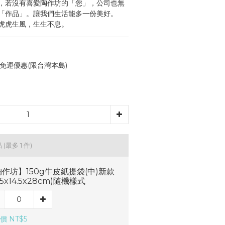
，若沒有喜愛陶作坊的「您」，公司也無
「作品」。讓我們生活能多一份美好。
虎虎生風，生生不息。
免運優惠(限台灣本島)
品
(最多 1 件)
作坊】150g牛皮紙提袋(中)新款
7.5x14.5x28cm)隨機樣式
價 NT$5