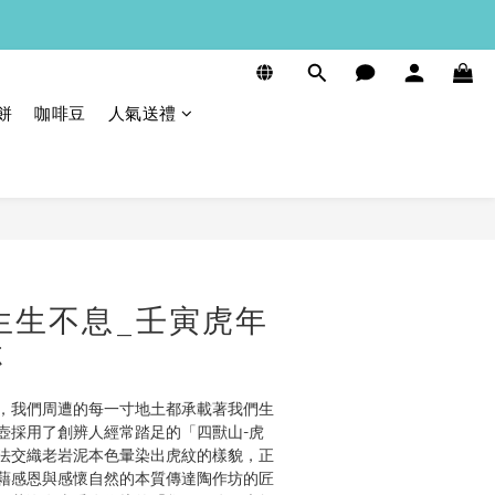
餅
咖啡豆
人氣送禮
立即購買
 生生不息_壬寅虎年
杯
，我們周遭的每一寸地土都承載著我們生
壺採用了創辨人經常踏足的「四獸山-虎
法交織老岩泥本色暈染出虎紋的樣貌，正
藉感恩與感懷自然的本質傳達陶作坊的匠