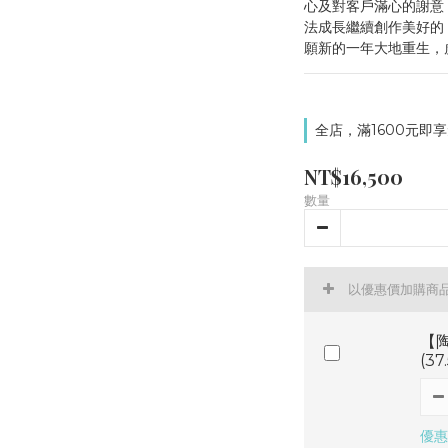
心及對客戶滿心的謝意
法成長繼續創作美好的
願新的一年大地重生，
全店，滿1600元即享
NT$16,500
數量
以優惠價加購商
【陶
(3
優惠