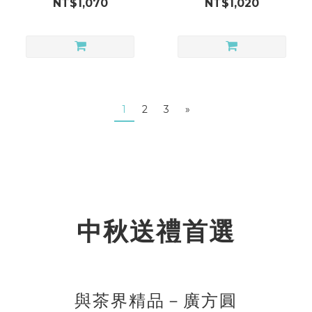
NT$1,070
NT$1,020
1
2
3
»
中秋送禮首選
與茶界精品－廣方圓