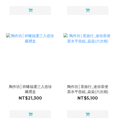
陶作坊│祥蟠福運三入壺珍
陶作坊│茶旅行_迷你茶便
藏禮盒
當水平壺組_焱焱(六次燒)
NT$21,300
NT$5,100