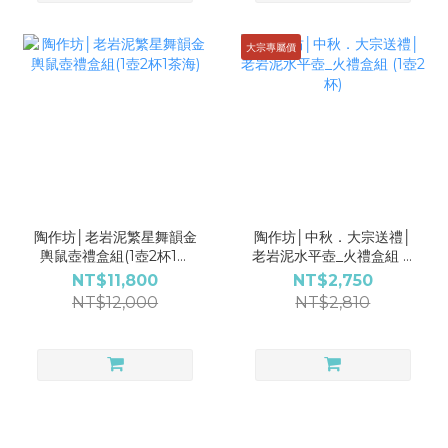
大宗專屬價
陶作坊│老岩泥繁星舞韻金
陶作坊│中秋．大宗送禮│
輿鼠壺禮盒組(1壺2杯1茶
老岩泥水平壺_火禮盒組 (1
海)
壺2杯)
NT$11,800
NT$2,750
NT$12,000
NT$2,810