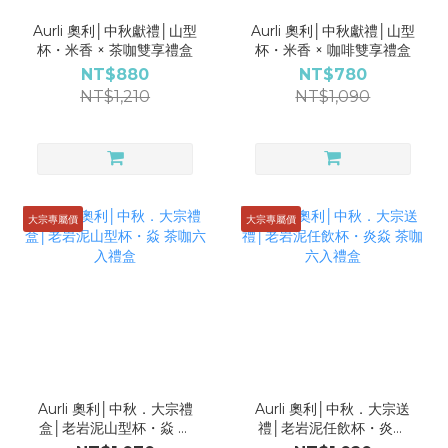
Aurli 奧利│中秋獻禮│山型
Aurli 奧利│中秋獻禮│山型
杯・米香 × 茶咖雙享禮盒
杯・米香 × 咖啡雙享禮盒
NT$880
NT$780
NT$1,210
NT$1,090
大宗專屬價
大宗專屬價
Aurli 奧利│中秋．大宗禮
Aurli 奧利│中秋．大宗送
盒│老岩泥山型杯・焱 茶
禮│老岩泥任飲杯・炎焱
咖六入禮盒
茶咖六入禮盒