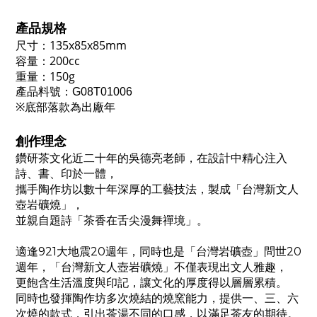
產品規格
尺寸
：135x85x85mm
容量
：200cc
重量：150g
產品料號
：
G08T01006
※底部落款為出廠年
創作理念
鑽研茶文化近二十年的吳德亮老師，在設計中精心注入
詩、書、印於一體，
攜手陶作坊以數十年深厚的工藝技法，製成「台灣新文人
壺岩礦燒」，
並親自題詩「茶香在舌尖漫舞禪境」。
適逢
921
大地震
20
週年，同時也是「台灣岩礦壺」問世
20
週年，「台灣新文人壺岩礦燒」不僅表現出文人雅趣，
更飽含生活溫度與印記，讓文化的厚度得以層層累積。
同時也發揮陶作坊多次燒結的燒窯能力，提供一、三、六
次燒的款式，引出茶湯不同的口感，以滿足茶友的期待。