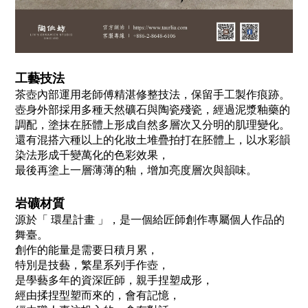
工藝技法
茶壺內部運用老師傅精湛修整技法，保留手工製作痕跡。
壺身外部採用多種天然礦石與陶瓷殘瓷，經過泥漿釉藥的
調配，塗抹在胚體上形成自然多層次又分明的肌理變化。
還有混搭六種以上的化妝土堆疊拍打在胚體上，以水彩韻
染法形成千變萬化的色彩效果，
最後再塗上一層薄薄的釉，增加亮度層次與韻味。
岩礦材質
源於「 環星計畫 」，是一個給匠師創作專屬個人作品的
舞臺。
創作的能量是需要日積月累，
特別是技藝，繁星系列手作壺，
是學藝多年的資深匠師，親手捏塑成形，
經由揉捏型塑而來的，會有記憶，