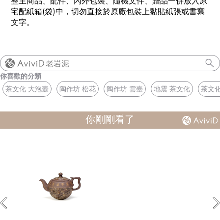
整主商品、配件、內外包裝、隨機文件、贈品一併放入原
宅配紙箱(袋)中，切勿直接於原廠包裝上黏貼紙張或書寫
文字。
老岩泥
你喜歡的分類
茶文化 大泡壺
陶作坊 松花
陶作坊 雲臺
地震 茶文化
茶文化
你剛剛看了