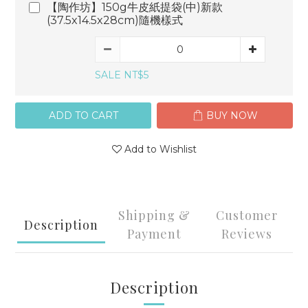
【陶作坊】150g牛皮紙提袋(中)新款
(37.5x14.5x28cm)隨機樣式
SALE NT$5
ADD TO CART
BUY NOW
Add to Wishlist
Shipping &
Customer
Description
Payment
Reviews
Description