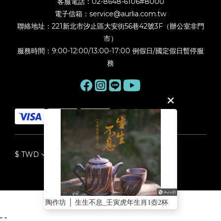
客服電話：02-8648-6106#8000
電子信箱：service@aurlia.com.tw
聯絡地址：221新北市汐止區大安街56巷42號3F（辦公室非門
市）
服務時間：9:00-12:00/13:00-17:00 例假日/國定假日暫停服
務
$
TWD
English
陶作坊 │ 生生不息_壬寅虎年生肖1壺2杯
BUY NOW
"
"