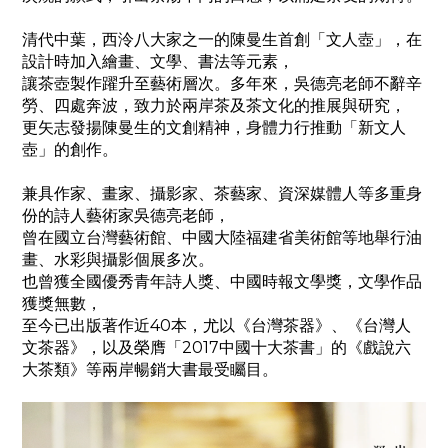
清代中葉，西泠八大家之一的陳曼生首創「文人壺」，在
設計時加入繪畫、文學、書法等元素，
讓茶壺製作躍升至藝術層次。多年來，吳德亮老師不辭辛
勞、四處奔波，致力於兩岸茶及茶文化的推展與研究，
更矢志發揚陳曼生的文創精神，身體力行推動「新文人
壺」的創作。
兼具作家、畫家、攝影家、茶藝家、資深媒體人等多重身
份的詩人藝術家吳德亮老師，
曾在國立台灣藝術館、中國大陸福建省美術館等地舉行油
畫、水彩與攝影個展多次。
也曾獲全國優秀青年詩人獎、中國時報文學獎，文學作品
獲獎無數，
至今已出版著作近
40
本，尤以《台灣茶器》、《台灣人
文茶器》，以及榮膺「
2017
中國十大茶書」的《戲說六
大茶類》等兩岸暢銷大書最受矚目。