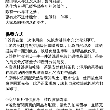
經由職人專注投入的，會有對話。
陶作坊希望已經學藝多年的師傅們，
除有一己專才之藝，
更有永不退休機會，一生做好一件事，
大家為同樣信念而努力。
保養方式
1.器具在第一次使用前，先以煮沸熱水充分清洗即可。
2.老岩泥材質會持續吸附周遭香氣，此為自然現象；建議
盛裝單一類別飲品，以避免發生串味，影響品飲效果。
3.器物的清洗以一件一件清洗避免彼此碰撞為原則。茶壺
的清洗最好將蓋子和壺身分開清洗。
4.岩泥材質導熱較慢，茶湯安然穩於茶具；渾厚的茶香能
在老岩泥的包覆與透過氣孔的流動中醞釀。
5.原料材質調配天然岩礦與陶土，吸水性佳，使用後色澤
會更圓潤光亮，此乃正常現象，讓其自然乾燥或以乾布輕
拭即可。
※商品圖片僅供參考，請以實物為準
※若您發現購買的商品有瑕疵，請您先拍照留存，並將完