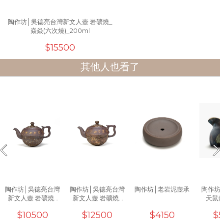
陶作坊│吳德亮台灣新文人壺 岩礦燒_
焱焱(六次燒)_200ml
$15500
其他人也看了
陶作坊│吳德亮台灣
陶作坊│吳德亮台灣
陶作坊│老岩泥壺承
陶作
新文人壺 岩礦燒_
新文人壺 岩礦燒_
天鼠壺
火(一次燒)_200ml
焱(三次燒)_200ml
$10500
$12500
$4150
$