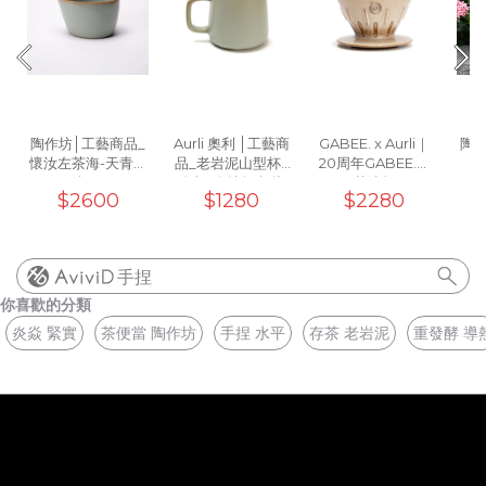
陶作坊│工藝商品_
Aurli 奧利 │工藝商
GABEE. x Aurli｜
陶作
懷汝左茶海-天青紫
品_老岩泥山型杯_
20周年GABEE.洸
斑口
粉青(1次燒無內釉)
芒濾杯
$2600
$1280
$2280
手捏
你喜歡的分類
炎焱 緊實
茶便當 陶作坊
手捏 水平
存茶 老岩泥
重發酵 導