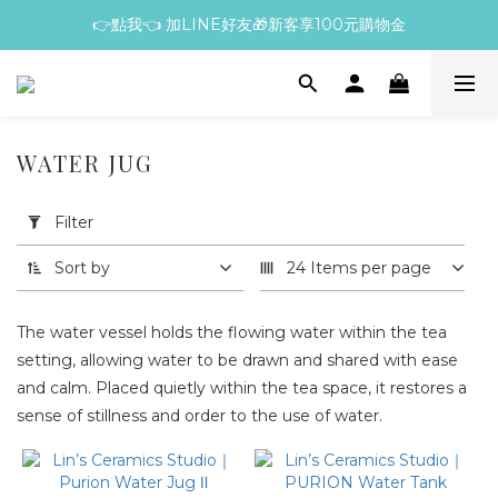
👉點我👈 加LINE好友🎁新客享100元購物金
WATER JUG
Apply
Filter
Filter
(0/20)
Sort by
24 Items per page
Price
Range
The water vessel holds the flowing water within the tea
(NT$)
setting, allowing water to be drawn and shared with ease
and calm. Placed quietly within the tea space, it restores a
sense of stillness and order to the use of water.
~