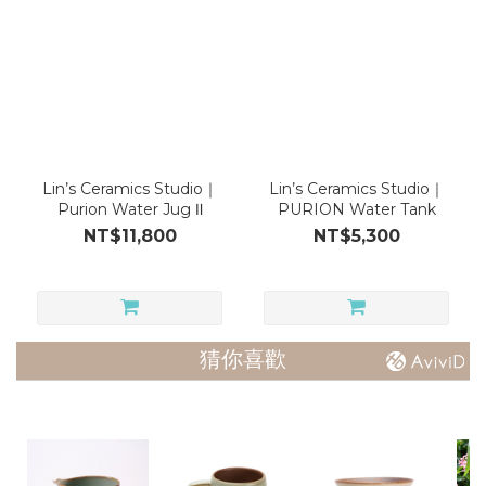
Product
Water
Jug
(2)
Material
Lin’s Ceramics Studio｜
Lin’s Ceramics Studio｜
PURION
Purion Water Jug Ⅱ
PURION Water Tank
(1)
NT$11,800
NT$5,300
猜你喜歡