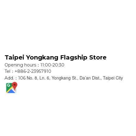
Taipei Yongkang Flagship Store
Opening hours：11:00-20:30
Tel：+886-2-23957910
No. 8, Ln. 6, Yongkang St., Da’an Dist., Taipei City
Add.：106