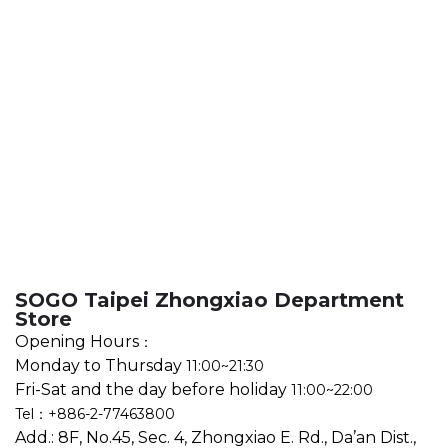
SOGO Taipei Zhongxiao Department
Store
Opening Hours
：
Monday to Thursday
11:00~21:30
Fri-Sat and the day before holiday
11:00~22:00
Tel：+886-2-77463800
Add.: 8F, No.45, Sec. 4, Zhongxiao E. Rd., Da’an Dist.,