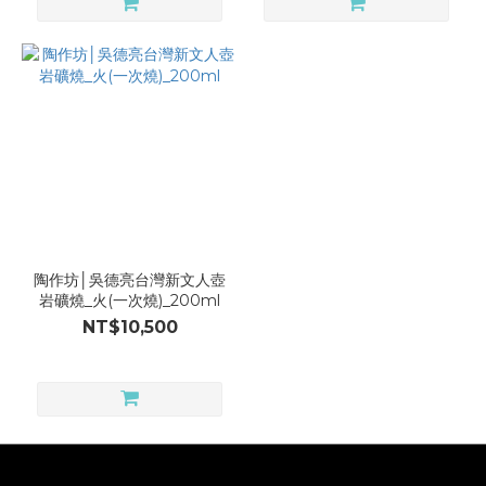
陶作坊│吳德亮台灣新文人壺
岩礦燒_火(一次燒)_200ml
NT$10,500