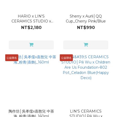
Product
Selected
HARIO x LIN'S
Sherry x Aurli│QQ
Giftbox
CERAMICS STUDIO x
Cup_Cherry Pink/Blue
(1)
Aurli｜Switch PURION
NT$2,180
NT$990
Coffee Dripper_Size 02
Crossover
(Volcano Black/ Ivory
Series (4)
White)
Tea
Pitcher
公益聯名
公益聯名
(1)
Teapot
(4)
Dripper
(1)
Capacity
陶作坊│吳孝儒x喜憨兒 中茶
LIN'S CERAMICS
121-
海_粉青(喜飾)_160ml
STUDIO│Pili Wu x