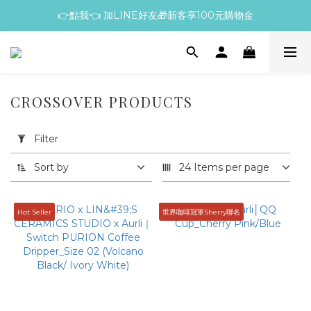
👉點我👈 加LINE好友🎁新客享100元購物金
CROSSOVER PRODUCTS
Apply
Filter
Filter
(0/20)
Sort by
24 Items per page
Price
Range
Hot Seller
世界咖啡冠軍Sherry聯名
(NT$)
~