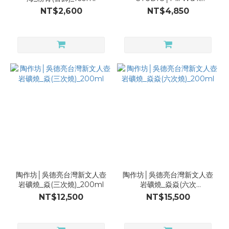
300ml
Children Are Us
NT$2,600
NT$4,850
(3)
Foundation-802
Pot_Celadon Blue(Happy
Material
Deco)
PURION
(4)
Porcelain
(1)
陶作坊│吳德亮台灣新文人壺
陶作坊│吳德亮台灣新文人壺
岩礦燒_焱(三次燒)_200ml
岩礦燒_焱焱(六次
燒)_200ml
NT$12,500
NT$15,500