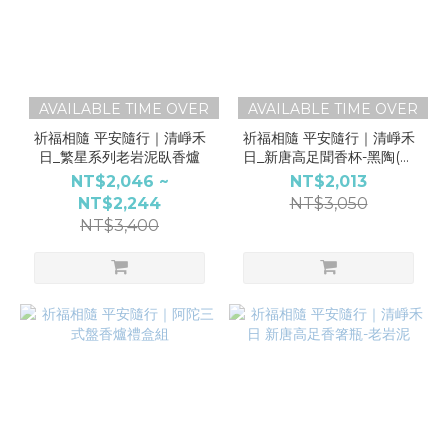
AVAILABLE TIME OVER
AVAILABLE TIME OVER
祈福相隨 平安隨行｜清崢禾
祈福相隨 平安隨行｜清崢禾
日_繁星系列老岩泥臥香爐
日_新唐高足聞香杯-黑陶(彩
盒裝)
NT$2,046 ~
NT$2,013
NT$2,244
NT$3,050
NT$3,400