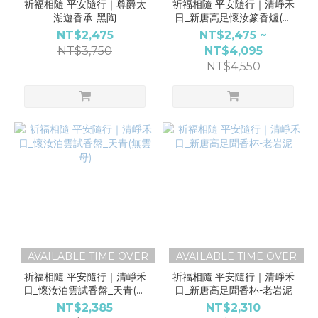
祈福相隨 平安隨行｜尊爵太
祈福相隨 平安隨行｜清崢禾
湖遊香承-黑陶
日_新唐高足懷汝篆香爐(彩
盒裝)
NT$2,475
NT$2,475 ~
NT$3,750
NT$4,095
NT$4,550
AVAILABLE TIME OVER
AVAILABLE TIME OVER
祈福相隨 平安隨行｜清崢禾
祈福相隨 平安隨行｜清崢禾
日_懷汝泊雲試香盤_天青(無
日_新唐高足聞香杯-老岩泥
雲母)
NT$2,385
NT$2,310