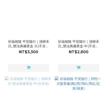
祈福相隨 平安隨行｜清崢禾
祈福相隨 平安隨行｜清崢禾
日_懷汝典藏香盒-大(不含布
日_懷汝典藏香盒-中(不含布
包)
包)
NT$3,300
NT$2,800