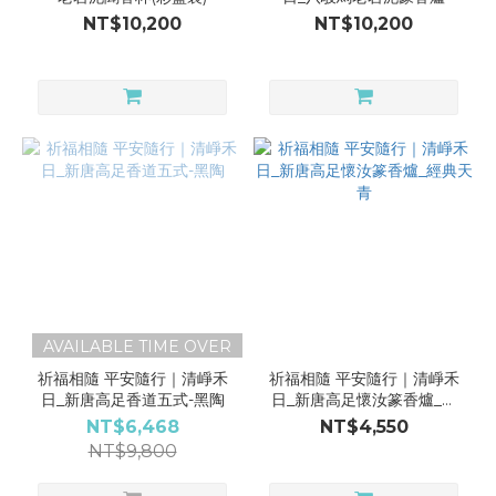
NT$10,200
NT$10,200
AVAILABLE TIME OVER
祈福相隨 平安隨行｜清崢禾
祈福相隨 平安隨行｜清崢禾
日_新唐高足香道五式-黑陶
日_新唐高足懷汝篆香爐_經
典天青
NT$6,468
NT$4,550
NT$9,800