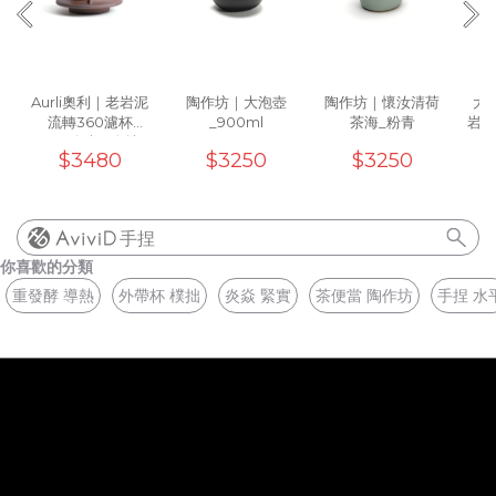
Aurli奧利｜老岩泥
陶作坊｜大泡壺
陶作坊｜懷汝清荷
大地
流轉360濾杯
_900ml
茶海_粉青
岩泥
_02(炎焱)5次燒
(
$3480
$3250
$3250
手捏
你喜歡的分類
重發酵 導熱
外帶杯 樸拙
炎焱 緊實
茶便當 陶作坊
手捏 水