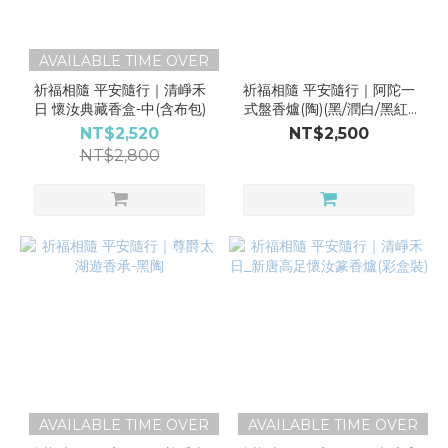
AVAILABLE TIME OVER
祈福相隨 平安隨行｜清崢禾
祈福相隨 平安隨行｜阿陀一
日 懷汝典藏香盒-中(含布包)
式盤香爐(陶)(黑/潤白/黑紅/
紅黃/綠黃)
NT$2,520
NT$2,500
NT$2,800
AVAILABLE TIME OVER
AVAILABLE TIME OVER