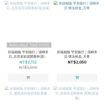
AVAILABLE TIME OVER
祈福相隨 平安隨行｜清崢禾
祈福相隨 平安隨行｜清崢禾
日_古意老岩泥聞香杯(彩盒
日 懷汝粉盒_天青
裝)
NT$2,112
NT$2,050
NT$3,200