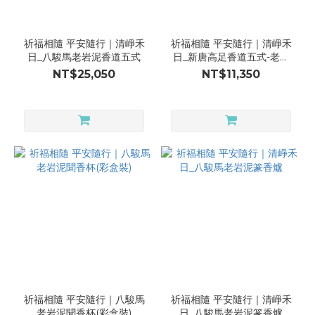
Product
Incense
祈福相隨 平安隨行｜清崢禾
祈福相隨 平安隨行｜清崢禾
Holder
日_八駿馬老岩泥香道五式
日_新唐高足香道五式-老岩
(22)
泥
NT$25,050
NT$11,350
Accessories
(2)
Material
Studio
Crafts
(1)
PURION
(1)
Porcelain
(1)
祈福相隨 平安隨行｜八駿馬
祈福相隨 平安隨行｜清崢禾
老岩泥聞香杯(彩盒裝)
日_八駿馬老岩泥篆香爐