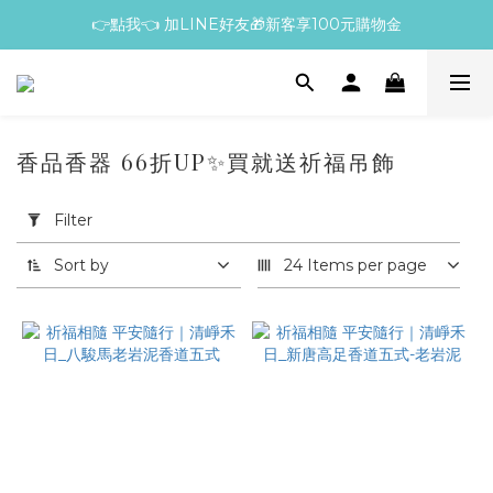
👉點我👈 加LINE好友🎁新客享100元購物金
香品香器 66折UP✨買就送祈福吊飾
Apply
Filter
Filter
(0/20)
Sort by
24 Items per page
Price
Range
(NT$)
~