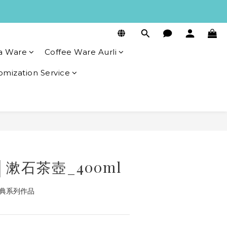
a Ware
Coffee Ware Aurli
omization Service
BUY NOW
ty│漱石茶壺_400ml
的經典系列作品