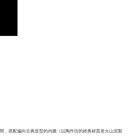
趣空間，搭配偏向古典造型的內膽（以陶作坊的經典材質老火山泥製