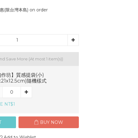
(限台灣本島) on order
and Save More
(At most 1 item(s))
作坊】質感提袋(小)
8x21x12.5cm)隨機樣式
E NT$1
T
BUY NOW
Add to Wishlist