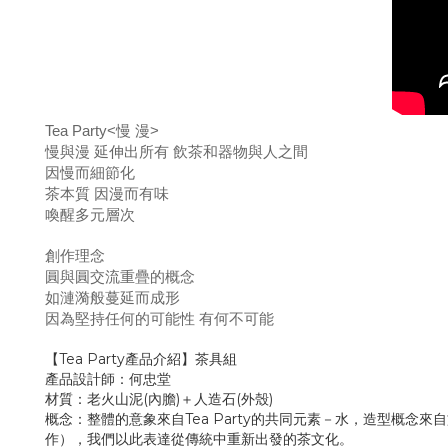
Tea Party<慢 漫>
慢與漫 延伸出所有 飲茶和器物與人之間
因慢而細節化
茶本質 因漫而有味
喚醒多元層次
創作理念
圓與圓交流重疊的概念
如漣漪般蔓延而成形
因為堅持任何的可能性 有何不可能
【Tea Party產品介紹】茶具組
產品設計師：何忠堂
材質：老火山泥(內膽)＋人造石(外殼)
概念：整體的意象來自Tea Party的共同元素－水，造型概
作），我們以此表達從傳統中重新出發的茶文化。