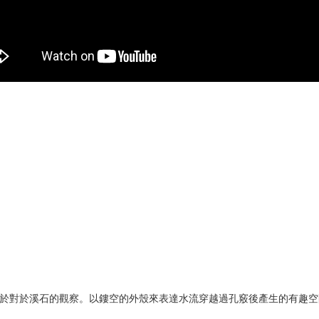
念來自於對於溪石的觀察。以鏤空的外殼來表達水流穿越過孔竅後產生的有