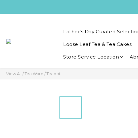
Father's Day Curated Selectio
Loose Leaf Tea & Tea Cakes
Store Service Location
Ab
View All
/
Tea Ware
/
Teapot