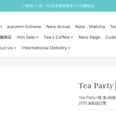
👉點我👈 加LINE好友🎁新客享100元購物金
n
autumn-fullness
New Arrival
New．Matcha
Te
咖啡豆
Hot Sale
Tea x Coffee
New Page
Cust
out Us
International Delivery
Tea Par
Tea Party<慢 漫>
2013 金點設計獎