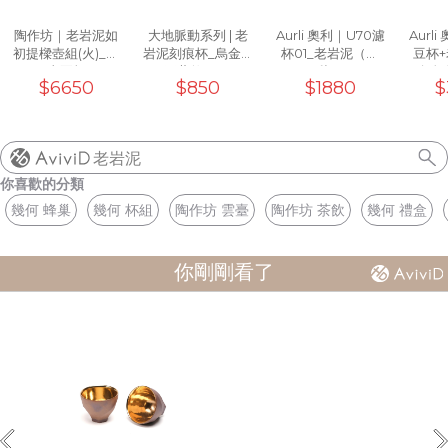
陶作坊｜老岩泥如
大地脈動系列 | 老
Aurli 奧利｜U70濾
Aurl
初提樑壺組(火)_一
岩泥刻痕杯_烏金黑
杯01_老岩泥（上
豆杯
壺兩杯
(工藝款)10oz
釉）
+白色
$6650
$850
$1880
$
濾杯0
老岩泥
你喜歡的分類
幾何 蜂巢
幾何 杯組
陶作坊 雲臺
陶作坊 茶飲
幾何 禮盒
你剛剛看了