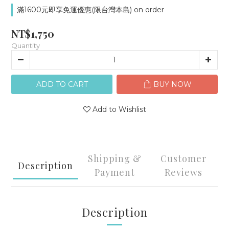
滿1600元即享免運優惠(限台灣本島) on order
NT$1,750
Quantity
ADD TO CART
BUY NOW
Add to Wishlist
Shipping &
Customer
Description
Payment
Reviews
Description