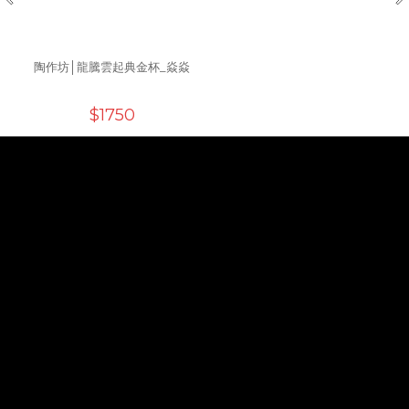
陶作坊│龍騰雲起典金杯_焱焱
$1750