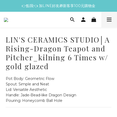
👉點我👈 加LINE好友🎁新客享100元購物金
LIN'S CERAMICS STUDIO│A
Rising-Dragon Teapot and
Pitcher_kilning 6 Times w/
gold glazed
Pot Body: Geometric Flow
Spout: Simple and Neat
Lid: Versatile Aesthetic
Handle: Jade-Bead-like Dragon Design
Pouring: Honeycomb Ball Hole