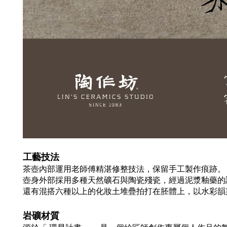
工藝技法
茶壺內部運用老師傅精湛修整技法，保留手工製作痕跡。
壺身外部採用多種天然礦石與陶瓷殘瓷，經過泥漿釉藥的
還有混搭六種以上的化妝土堆疊拍打在胚體上，以水彩韻
岩礦材質