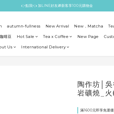
👉點我👈 加LINE好友🎁新客享100元購物金
n
autumn-fullness
New Arrival
New．Matcha
Te
咖啡豆
Hot Sale
Tea x Coffee
New Page
Cust
out Us
International Delivery
陶作坊│
岩礦燒_火(
滿1600元即享免運優惠