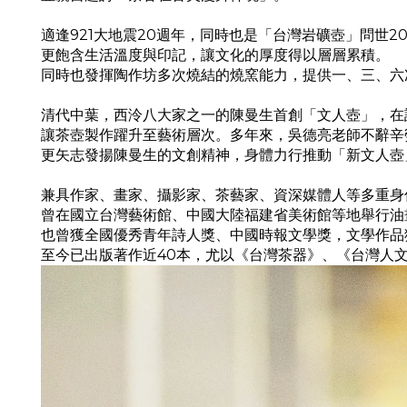
適逢
921
大地震
20
週年，同時也是「台灣岩礦壺」問世
2
更飽含生活溫度與印記，讓文化的厚度得以層層累積。
同時也發揮陶作坊多次燒結的燒窯能力，提供一、三、六
清代中葉，西泠八大家之一的陳曼生首創「文人壺」，在
讓茶壺製作躍升至藝術層次。多年來，吳德亮老師不辭辛
更矢志發揚陳曼生的文創精神，身體力行推動「新文人壺
兼具作家、畫家、攝影家、茶藝家、資深媒體人等多重身
曾在國立台灣藝術館、中國大陸福建省美術館等地舉行油
也曾獲全國優秀青年詩人獎、中國時報文學獎，文學作品
至今已出版著作近
40
本，尤以《台灣茶器》、《台灣人