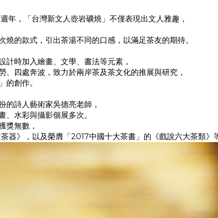
0
週年，「台灣新文人壺岩礦燒」不僅表現出文人雅趣，
次燒的款式，引出茶湯不同的口感，以滿足茶友的期待。
設計時加入繪畫、文學、書法等元素，
勞、四處奔波，致力於兩岸茶及茶文化的推展與研究，
」的創作。
份的詩人藝術家吳德亮老師，
畫、水彩與攝影個展多次。
獲獎無數，
文茶器》，以及榮膺「
2017
中國十大茶書」的《戲說六大茶類》