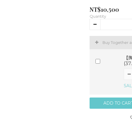
NT$10,500
Quantity
Buy Together 
【陶
(3
SAL
ADD TO CAR