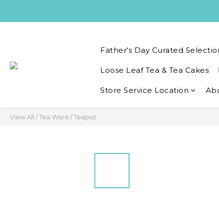
Father's Day Curated Selectio
Loose Leaf Tea & Tea Cakes
Store Service Location
Ab
View All
/
Tea Ware
/
Teapot