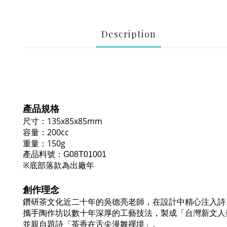
Description
產品規格
尺寸
：135x85x85mm
容量
：200cc
重量：150g
產品料號
：
G08T01001
※底部落款為出廠年
創作理念
鑽研茶文化近二十年的吳德亮老師，在設計中精心注入詩
攜手陶作坊以數十年深厚的工藝技法，製成「台灣新文人
並親自題詩「茶香在舌尖漫舞禪境」。