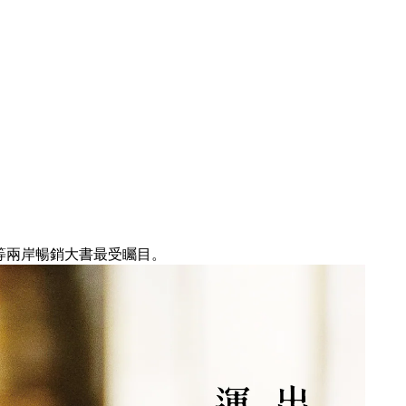
等兩岸暢銷大書最受矚目。